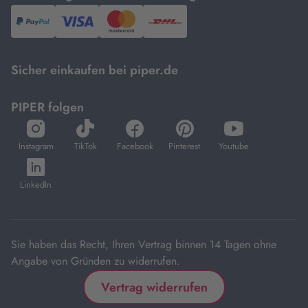
PayPal,
Visa
und
DHL.
Mastercard.
Sicher einkaufen bei piper.de
PIPER folgen
öffnet
öffnet
öffnet
öffnet
öffnet
in
in
in
in
in
Instagram
TikTok
Facebook
Pinterest
Youtube
neuem
neuem
neuem
neuem
neuem
öffnet
Tab
Tab
Tab
Tab
Tab
in
LinkedIn
neuem
Tab
Sie haben das Recht, Ihren Vertrag binnen 14 Tagen ohne
Angabe von Gründen zu widerrufen.
Vertrag widerrufen