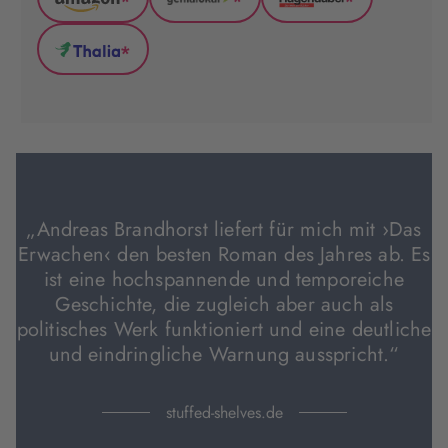
*
*
*
Amazon
GenialLokal
Hugendubel
(wird
(wird
(wird
*
in
in
in
Thalia
neuem
neuem
neuem
(wird
Tab
Tab
Tab
in
geöffnet)
geöffnet)
geöffnet)
neuem
Tab
geöffnet)
„Andreas Brandhorst liefert für mich mit ›Das
Erwachen‹ den besten Roman des Jahres ab. Es
ist eine hochspannende und temporeiche
Geschichte, die zugleich aber auch als
politisches Werk funktioniert und eine deutliche
und eindringliche Warnung ausspricht.“
stuffed-shelves.de