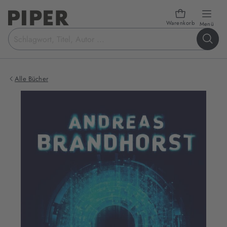
Warenkorb
öffn
Menü
Suchbegriff
eingeben
Alle Bücher
Produktbilder
zum
Buch