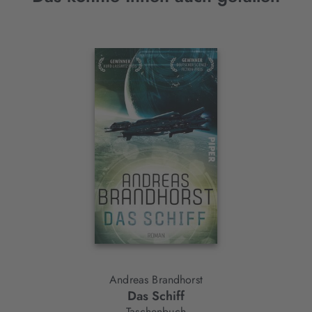
Interaktives
Slider-
Element
Andreas Brandhorst
Das Schiff
Taschenbuch