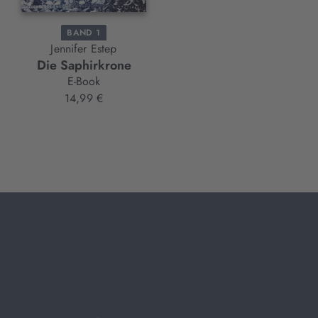
BAND 1
BAND 1
Jennifer Estep
Jennifer Estep
Die Saphirkrone
Sense of Danger
E-Book
E-Book
14,99 €
9,99 €