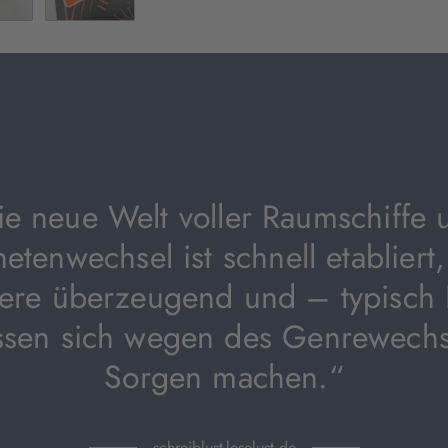
geöffnet)
ie neue Welt voller Raumschiffe 
netenwechsel ist schnell etabliert,
ere überzeugend und – typisch
sen sich wegen des Genrewechs
Sorgen machen.“
schreiblust-leselust.de