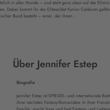
lötzlich in aller Munde – und steht ganz oben auf der Elimi
 Dabei kommt ihr der Elitesoldat Kyrion Caldaren gefährlic
ischer Bund besteht – einer, der ihnen…
Über Jennifer Estep
Biografie
Jennifer Estep ist SPIEGEL- und internationale Be
ihrer nächsten Fantasy-Romanidee. In ihrer Freizeit
Familie, macht Yoga und liest Fantasy- und Liebes