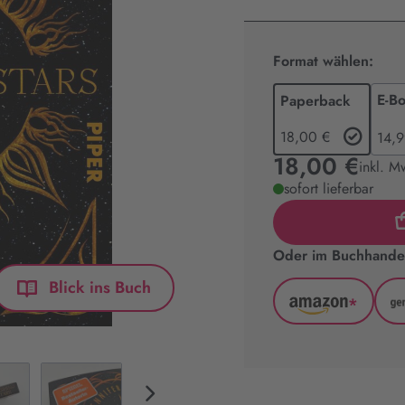
Format wählen:
E-B
Paperback
18,00 €
14,9
18,00 €
inkl. M
sofort lieferbar
Oder im Buchhandel
Blick ins Buch
*
Amazon
(wird
in
neuem
Tab