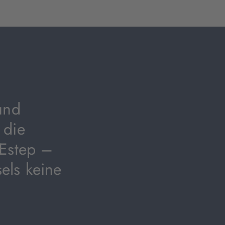
geöffnet)
geöffnet)
geöffnet)
und
 die
 Estep –
els keine