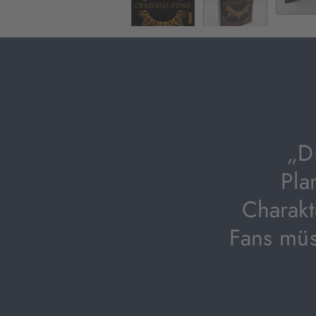
„D
Pla
Charakt
Fans müs