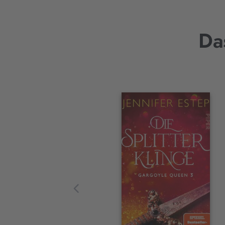
Da
Interaktives
Slider-
Element