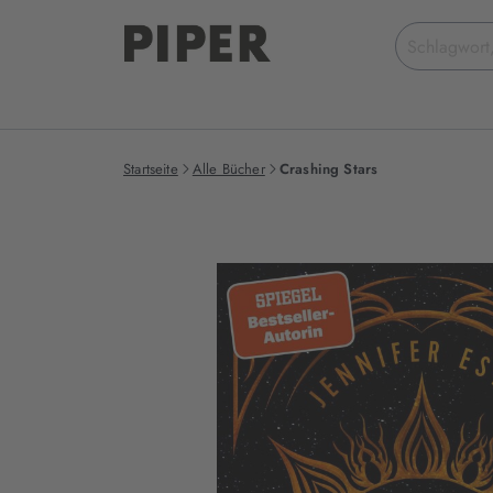
Suchbegriff
eingeben
Startseite
Alle Bücher
Crashing Stars
Produktbilder
zum
Buch