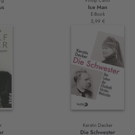
rg
Philip Carlo
us
Ice Man
E-Book
5,99 €
r
Kerstin Decker
er
Die Schwester