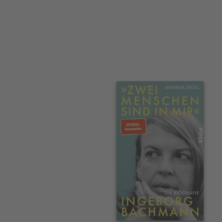
Interaktives
Slider-
Element