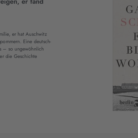
weigen, er fand
milie, er hat Auschwitz
rpommern. Eine deutsch-
ds – so ungewöhnlich
er die Geschichte