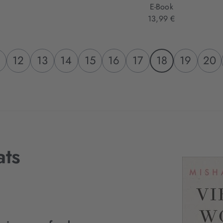
E-Book
13,99 €
12
13
14
15
16
17
18
19
20
ats