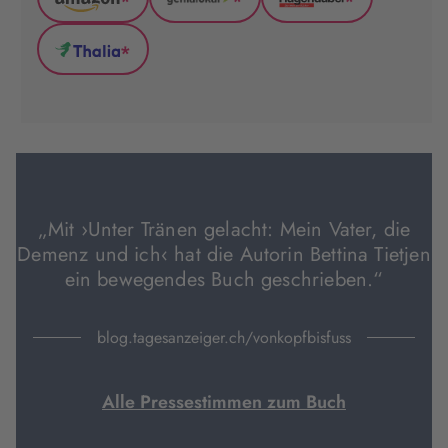
*
*
*
Amazon
GenialLokal
Hugendubel
(wird
(wird
(wird
*
in
in
in
Thalia
neuem
neuem
neuem
(wird
Tab
Tab
Tab
in
geöffnet)
geöffnet)
geöffnet)
neuem
Tab
geöffnet)
„Mit ›Unter Tränen gelacht: Mein Vater, die
Demenz und ich‹ hat die Autorin Bettina Tietjen
ein bewegendes Buch geschrieben.“
blog.tagesanzeiger.ch/vonkopfbisfuss
Alle Pressestimmen zum Buch