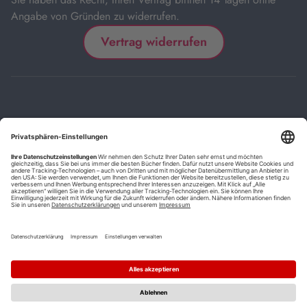
Angabe von Gründen zu widerrufen.
Vertrag widerrufen
Impressum
Kontakt
Datenschutz
FAQs
AGB
Barrierefreiheitserklärung
Cookie-Einstellungen
*
Die mit Sternchen (*) gekennzeichneten Links sind Affiliate-Links.
Wenn Sie auf einen solchen Link klicken und auf der Zielseite etwas
kaufen, bekommen wir vom betreffenden Anbieter oder Online-Shop
eine Vermittlerprovision. Es entstehen für Sie keine Nachteile beim
Kauf oder Preis.
**
Befristete Preissenkung zum Buchpreisbindungspreis inkl.
Mehrwertsteuer.
1
Versand innerhalb Deutschlands versandkostenfrei ab 9,00 €
Bestellwert.
2
Vorbestellung ab 30 Tage vor Erscheinungstermin möglich.