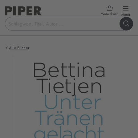
Warenkorb
öffn
Menü
Suchbegriff
eingeben
Alle Bücher
Produktbilder
zum
Buch