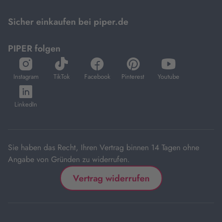
Mastercard.
Sicher einkaufen bei piper.de
PIPER folgen
öffnet
öffnet
öffnet
öffnet
öffnet
in
in
in
in
in
Instagram
TikTok
Facebook
Pinterest
Youtube
neuem
neuem
neuem
neuem
neuem
öffnet
Tab
Tab
Tab
Tab
Tab
in
LinkedIn
neuem
Tab
Sie haben das Recht, Ihren Vertrag binnen 14 Tagen ohne
Angabe von Gründen zu widerrufen.
Vertrag widerrufen