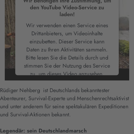
Wir benötigen Ihre Zustimmung, um
den YouTube Video-Service zu
laden!
Wir verwenden einen Service eines
Drittanbieters, um Videoinhalte
einzubetten. Dieser Service kann
Daten zu Ihren Aktivitäten sammeln.
Bitte lesen Sie die Details durch und
stimmen Sie der Nutzung des Service
zu, um dieses Video anzusehen.
Rüdiger Nehberg ist Deutschlands bekanntester
Mehr Informationen
Abenteurer, Survival-Experte und Menschenrechtsaktivist
und unter anderem für seine spektakulären Expeditionen
Akzeptieren
und Survival-Aktionen bekannt.
Legendär: sein Deutschlandmarsch