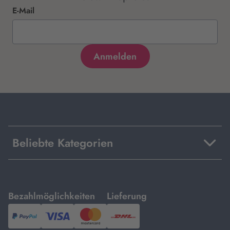
E-Mail
Beliebte Kategorien
mit
mit
Bezahlmöglichkeiten
Lieferung
PayPal,
Visa
und
DHL.