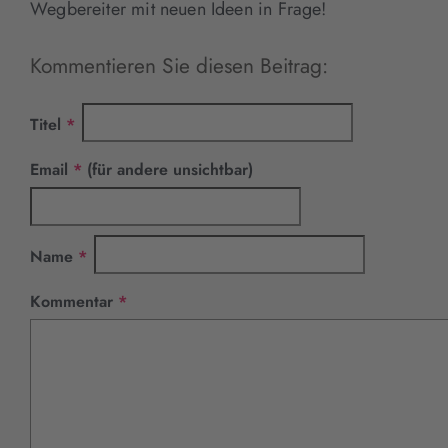
Wegbereiter mit neuen Ideen in Frage!
Kommentieren Sie diesen Beitrag:
Pflichtfeld
Titel
*
Pflichtfeld
Email
*
(für andere unsichtbar)
Pflichtfeld
Name
*
Pflichtfeld
Kommentar
*