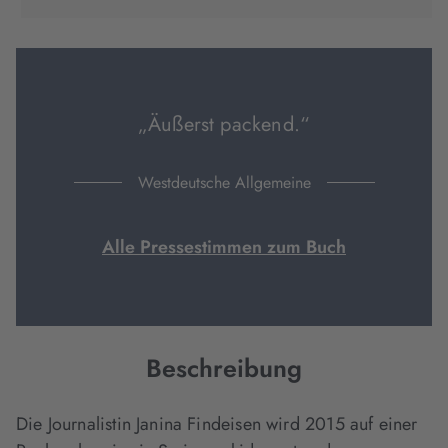
in
in
in
neuem
neuem
neuem
Tab
Tab
Tab
geöffnet)
geöffnet)
geöffnet)
„Äußerst packend.“
Westdeutsche Allgemeine
Alle Pressestimmen zum Buch
Beschreibung
Die Journalistin Janina Findeisen wird 2015 auf einer