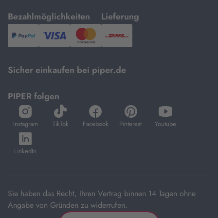
mit
mit
Bezahlmöglichkeiten
Lieferung
PayPal,
Visa
und
DHL.
Mastercard.
Sicher einkaufen bei piper.de
PIPER folgen
öffnet
öffnet
öffnet
öffnet
öffnet
in
in
in
in
in
Instagram
TikTok
Facebook
Pinterest
Youtube
neuem
neuem
neuem
neuem
neuem
öffnet
Tab
Tab
Tab
Tab
Tab
in
LinkedIn
neuem
Tab
Sie haben das Recht, Ihren Vertrag binnen 14 Tagen ohne
Angabe von Gründen zu widerrufen.