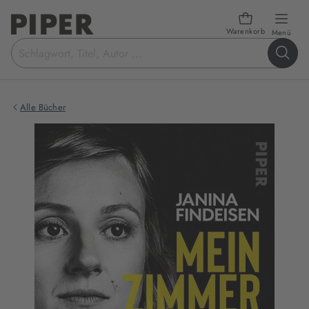
Warenkorb
öffn
Menü
Suchbegriff
eingeben
Alle Bücher