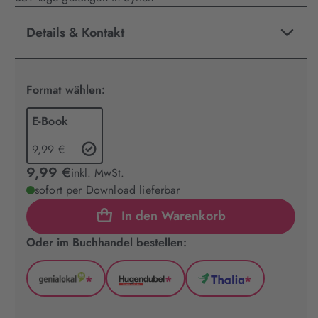
Details & Kontakt
Format wählen:
E-Book
9,99 €
9,99 €
inkl. MwSt.
sofort per Download lieferbar
In den Warenkorb
Oder im Buchhandel bestellen:
*
*
*
GenialLokal
Hugendubel
Thalia
(wird
(wird
(wird