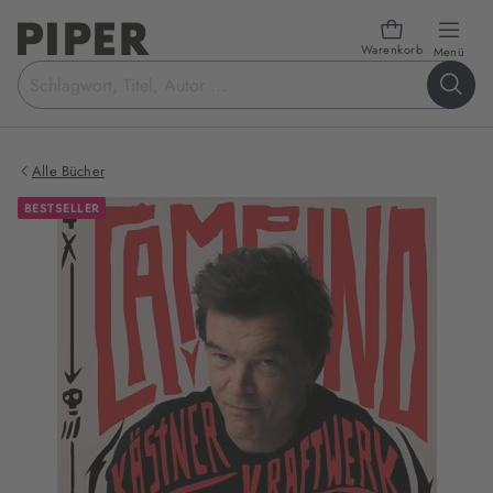
Warenkorb
öffn
Menü
Suchbegriff
eingeben
Alle Bücher
BESTSELLER