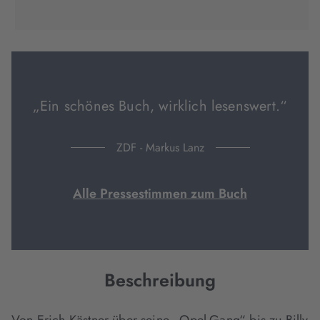
(wird
(wird
(wird
in
in
in
neuem
neuem
neuem
Tab
Tab
Tab
geöffnet)
geöffnet)
geöffnet)
„Ein schönes Buch, wirklich lesenswert.“
ZDF - Markus Lanz
Alle Pressestimmen zum Buch
Beschreibung