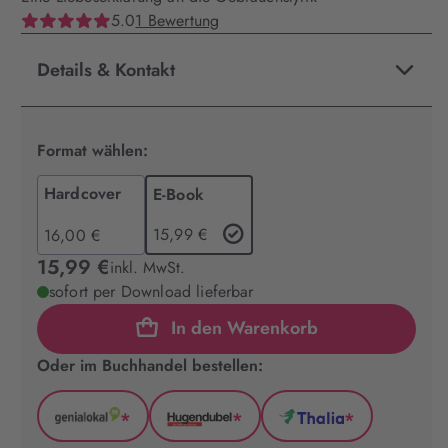
5.0
1 Bewertung
Details & Kontakt
Format wählen:
Hardcover
E-Book
15,99 €
16,00 €
15,99 €
inkl. MwSt.
sofort per Download lieferbar
In den Warenkorb
Oder im Buchhandel bestellen:
*
*
*
GenialLokal
Hugendubel
Thalia