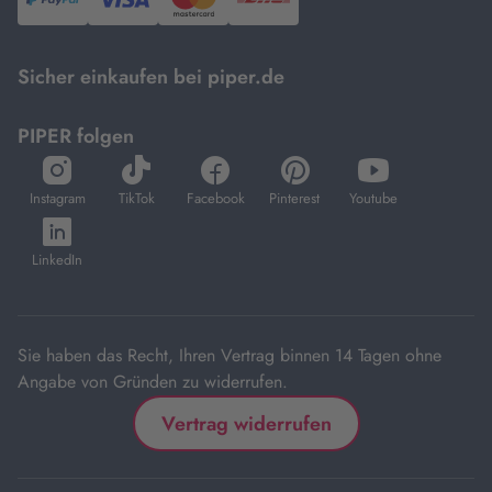
PayPal,
Visa
und
DHL.
Mastercard.
Sicher einkaufen bei piper.de
PIPER folgen
öffnet
öffnet
öffnet
öffnet
öffnet
in
in
in
in
in
Instagram
TikTok
Facebook
Pinterest
Youtube
neuem
neuem
neuem
neuem
neuem
öffnet
Tab
Tab
Tab
Tab
Tab
in
LinkedIn
neuem
Tab
Sie haben das Recht, Ihren Vertrag binnen 14 Tagen ohne
Angabe von Gründen zu widerrufen.
Vertrag widerrufen