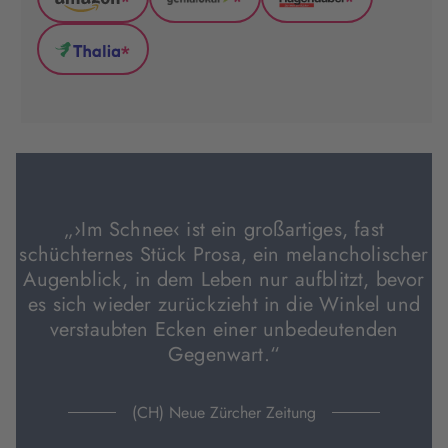
*
*
*
Amazon
GenialLokal
Hugendubel
(wird
(wird
(wird
*
in
in
in
Thalia
neuem
neuem
neuem
(wird
Tab
Tab
Tab
in
geöffnet)
geöffnet)
geöffnet)
neuem
Tab
geöffnet)
„›Im Schnee‹ ist ein großartiges, fast
schüchternes Stück Prosa, ein melancholischer
Augenblick, in dem Leben nur aufblitzt, bevor
es sich wieder zurückzieht in die Winkel und
verstaubten Ecken einer unbedeutenden
Gegenwart.“
(CH) Neue Zürcher Zeitung