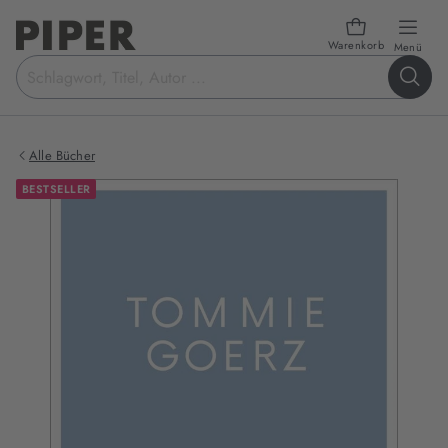
Warenkorb
öffn
Menü
Suchbegriff
eingeben
Alle Bücher
BESTSELLER
Produktbilder
zum
Buch