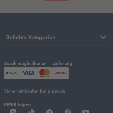
Beliebte Kategorien
mit
mit
Bezahlmöglichkeiten
Lieferung
PayPal,
Visa
und
DHL.
Mastercard.
Sicher einkaufen bei piper.de
PIPER folgen
öffnet
öffnet
öffnet
öffnet
öffnet