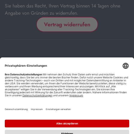
Sie haben das Recht, Ihren Vertrag binnen 14 Tagen ohne
Angabe von Gründen zu widerrufen.
Vertrag widerrufen
Impressum
Kontakt
Datenschutz
FAQs
AGB
Barrierefreiheitserklärung
Cookie-Einstellungen
*
Die mit Sternchen (*) gekennzeichneten Links sind Affiliate-Links.
Wenn Sie auf einen solchen Link klicken und auf der Zielseite etwas
kaufen, bekommen wir vom betreffenden Anbieter oder Online-Shop
eine Vermittlerprovision. Es entstehen für Sie keine Nachteile beim
Kauf oder Preis.
**
Befristete Preissenkung zum Buchpreisbindungspreis inkl.
Mehrwertsteuer.
1
Versand innerhalb Deutschlands versandkostenfrei ab 9,00 €
Bestellwert.