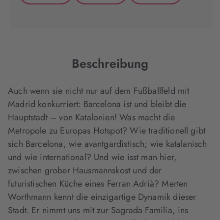
(wird
(wird
(wird
in
in
in
neuem
neuem
neuem
Tab
Tab
Tab
geöffnet)
geöffnet)
geöffnet)
Beschreibung
Auch wenn sie nicht nur auf dem Fußballfeld mit
Madrid konkurriert: Barcelona ist und bleibt die
Hauptstadt – von Katalonien! Was macht die
Metropole zu Europas Hotspot? Wie traditionell gibt
sich Barcelona, wie avantgardistisch; wie katalanisch
und wie international? Und wie isst man hier,
zwischen grober Hausmannskost und der
futuristischen Küche eines Ferran Adrià? Merten
Worthmann kennt die einzigartige Dynamik dieser
Stadt. Er nimmt uns mit zur Sagrada Familia, ins