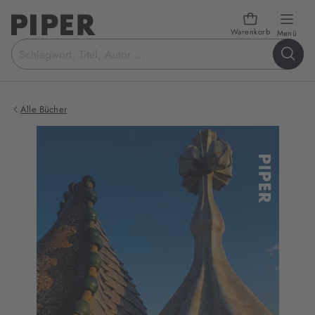
Warenkorb
öffn
Menü
Suchbegriff
eingeben
Alle Bücher