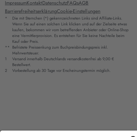
Impressum
Kontakt
Datenschutz
FAQs
AGB
Barrierefreiheitserklärung
Cookie-Einstellungen
*
Die mit Sternchen (*) gekennzeichneten Links sind Affiliate-Links.
Wenn Sie auf einen solchen Link klicken und auf der Zielseite etwas
kaufen, bekommen wir vom betreffenden Anbieter oder Online-Shop
eine Vermittlerprovision. Es entstehen für Sie keine Nachteile beim
Kauf oder Preis.
**
Befristete Preissenkung zum Buchpreisbindungspreis inkl.
Mehrwertsteuer.
1
Versand innerhalb Deutschlands versandkostenfrei ab 9,00 €
Bestellwert.
2
Vorbestellung ab 30 Tage vor Erscheinungstermin möglich.