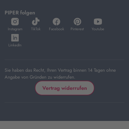
PIPER folgen
öffnet
öffnet
öffnet
öffnet
öffnet
in
in
in
in
in
Instagram
TikTok
Facebook
Pinterest
Youtube
neuem
neuem
neuem
neuem
neuem
öffnet
Tab
Tab
Tab
Tab
Tab
in
LinkedIn
neuem
Tab
Sie haben das Recht, Ihren Vertrag binnen 14 Tagen ohne
Angabe von Gründen zu widerrufen.
Vertrag widerrufen