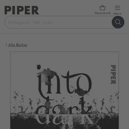
Warenkorb
öffn
Menü
Suchbegriff
eingeben
Alle Bücher