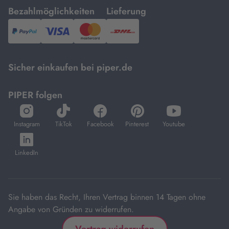
mit
mit
Bezahlmöglichkeiten
Lieferung
PayPal,
Visa
und
DHL.
Mastercard.
Sicher einkaufen bei piper.de
PIPER folgen
öffnet
öffnet
öffnet
öffnet
öffnet
in
in
in
in
in
Instagram
TikTok
Facebook
Pinterest
Youtube
neuem
neuem
neuem
neuem
neuem
öffnet
Tab
Tab
Tab
Tab
Tab
in
LinkedIn
neuem
Tab
Sie haben das Recht, Ihren Vertrag binnen 14 Tagen ohne
Angabe von Gründen zu widerrufen.
Vertrag widerrufen