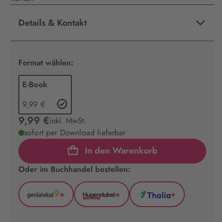
Details & Kontakt
Format wählen:
E-Book
9,99 €
9,99 €
inkl. MwSt.
sofort per Download lieferbar
In den Warenkorb
Oder im Buchhandel bestellen:
*
*
*
GenialLokal
Hugendubel
Thalia
(wird
(wird
(wird