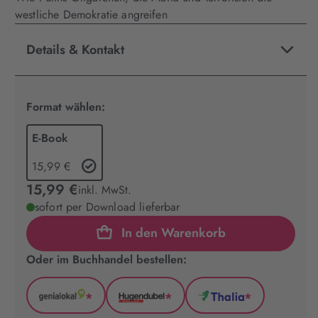
westliche Demokratie angreifen
Details & Kontakt
Format wählen:
E-Book
15,99 €
15,99 €
inkl. MwSt.
sofort per Download lieferbar
In den Warenkorb
Oder im Buchhandel bestellen:
*
*
*
GenialLokal
Hugendubel
Thalia