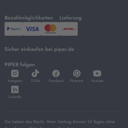
mit
mit
Bezahlmöglichkeiten
Lieferung
PayPal,
Visa
und
DHL.
Mastercard.
Sicher einkaufen bei piper.de
PIPER folgen
öffnet
öffnet
öffnet
öffnet
öffnet
in
in
in
in
in
Instagram
TikTok
Facebook
Pinterest
Youtube
neuem
neuem
neuem
neuem
neuem
öffnet
Tab
Tab
Tab
Tab
Tab
in
LinkedIn
neuem
Tab
Sie haben das Recht, Ihren Vertrag binnen 14 Tagen ohne