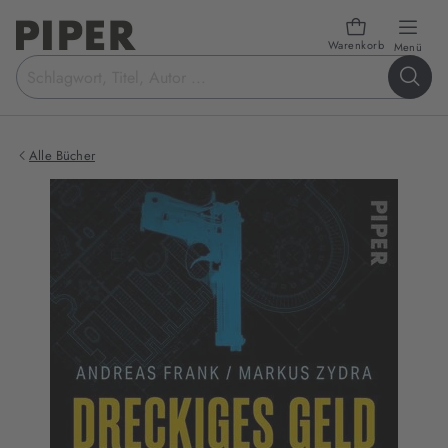
Warenkorb
öffn
Menü
Suchbegriff
eingeben
Alle Bücher