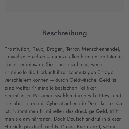
(wird
(wird
(wird
in
in
in
neuem
neuem
neuem
Tab
Tab
Tab
geöffnet)
geöffnet)
geöffnet)
Beschreibung
Prostitution, Raub, Drogen, Terror, Menschenhandel,
Umweltverbrechen – nahezu allen kriminellen Taten ist
eines gemeinsam: Sie lohnen sich nur, wenn
Kriminelle die Herkunft ihrer schmutzigen Erträge
verschleiern können – durch Geldwäsche. Geld ist
eine Waffe: Kriminelle bestechen Politiker,
beeinflussen Parlamentswahlen durch Fake News und
destabilisieren mit Cyberattacken die Demokratie. Klar
ist: Nimmt man Kriminellen das dreckige Geld, trifft
man sie am härtesten. Doch Deutschland tut in dieser
Hinsicht praktisch nichts. Dieses Buch zeigt, woran