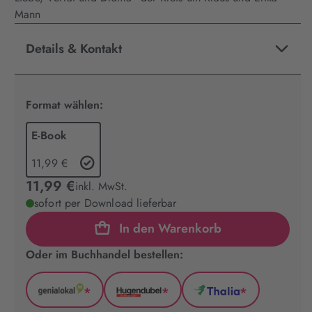
Mann
Details & Kontakt
Format wählen:
E-Book
11,99 €
11,99 €
inkl. MwSt.
sofort per Download lieferbar
In den Warenkorb
Oder im Buchhandel bestellen:
*
*
*
GenialLokal
Hugendubel
Thalia