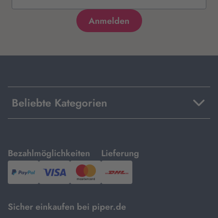
Beliebte Kategorien
mit
mit
Bezahlmöglichkeiten
Lieferung
PayPal,
Visa
und
DHL.
Mastercard.
Sicher einkaufen bei piper.de