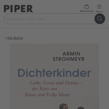
Warenkorb
öffn
Menü
Suchbegriff
eingeben
Alle Bücher