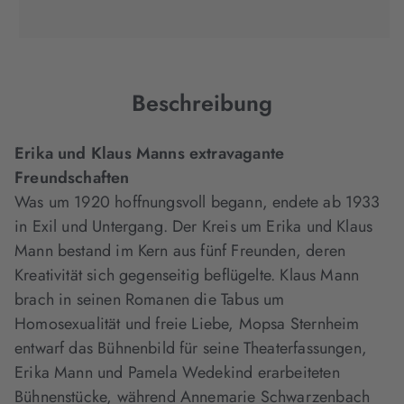
(wird
(wird
(wird
in
in
in
neuem
neuem
neuem
Tab
Tab
Tab
geöffnet)
geöffnet)
geöffnet)
Beschreibung
Erika und Klaus Manns extravagante
Freundschaften
Was um 1920 hoffnungsvoll begann, endete ab 1933
in Exil und Untergang. Der Kreis um Erika und Klaus
Mann bestand im Kern aus fünf Freunden, deren
Kreativität sich gegenseitig beflügelte. Klaus Mann
brach in seinen Romanen die Tabus um
Homosexualität und freie Liebe, Mopsa Sternheim
entwarf das Bühnenbild für seine Theaterfassungen,
Erika Mann und Pamela Wedekind erarbeiteten
Bühnenstücke, während Annemarie Schwarzenbach