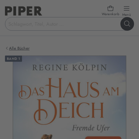
Warenkorb
öffn
Menü
Suchbegriff
eingeben
Alle Bücher
BAND 1
Produktbilder
zum
Buch