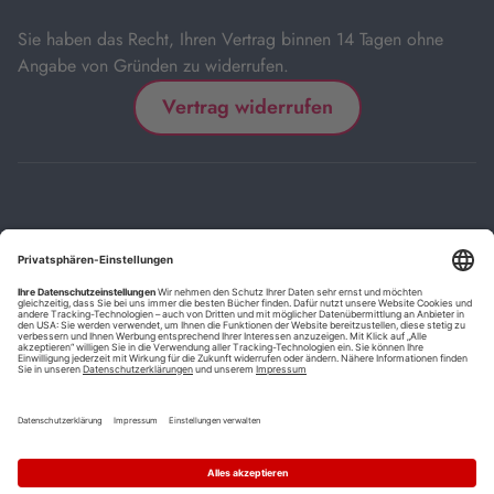
Sie haben das Recht, Ihren Vertrag binnen 14 Tagen ohne
Angabe von Gründen zu widerrufen.
Vertrag widerrufen
Impressum
Kontakt
Datenschutz
FAQs
AGB
Barrierefreiheitserklärung
Cookie-Einstellungen
*
Die mit Sternchen (*) gekennzeichneten Links sind Affiliate-Links.
Wenn Sie auf einen solchen Link klicken und auf der Zielseite etwas
kaufen, bekommen wir vom betreffenden Anbieter oder Online-Shop
eine Vermittlerprovision. Es entstehen für Sie keine Nachteile beim
Kauf oder Preis.
**
Befristete Preissenkung zum Buchpreisbindungspreis inkl.
Mehrwertsteuer.
1
Versand innerhalb Deutschlands versandkostenfrei ab 9,00 €