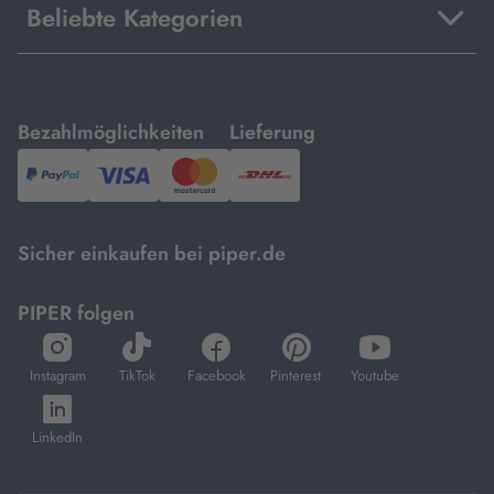
Beliebte Kategorien
mit
mit
Bezahlmöglichkeiten
Lieferung
PayPal,
Visa
und
DHL.
Mastercard.
Sicher einkaufen bei piper.de
PIPER folgen
öffnet
öffnet
öffnet
öffnet
öffnet
in
in
in
in
in
Instagram
TikTok
Facebook
Pinterest
Youtube
neuem
neuem
neuem
neuem
neuem
öffnet
Tab
Tab
Tab
Tab
Tab
in
LinkedIn
neuem
Tab