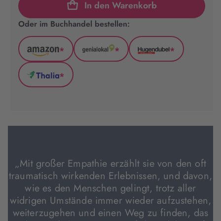
In den Warenkorb
Oder im Buchhandel bestellen:
*
*
*
Amazon
GenialLokal
Hugendubel
(wird
(wird
(wird
*
in
in
in
Thalia
neuem
neuem
neuem
(wird
Tab
Tab
Tab
in
geöffnet)
geöffnet)
geöffnet)
neuem
Tab
geöffnet)
„Mit großer Empathie erzählt sie von den oft
traumatisch wirkenden Erlebnissen, und davon,
wie es den Menschen gelingt, trotz aller
widrigen Umstände immer wieder aufzustehen,
weiterzugehen und einen Weg zu finden, das