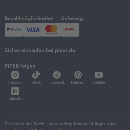
mit
mit
Bezahlmöglichkeiten
Lieferung
PayPal,
Visa
und
DHL.
Mastercard.
Sicher einkaufen bei piper.de
PIPER folgen
öffnet
öffnet
öffnet
öffnet
öffnet
in
in
in
in
in
Instagram
TikTok
Facebook
Pinterest
Youtube
neuem
neuem
neuem
neuem
neuem
öffnet
Tab
Tab
Tab
Tab
Tab
in
LinkedIn
neuem
Tab
Sie haben das Recht, Ihren Vertrag binnen 14 Tagen ohne