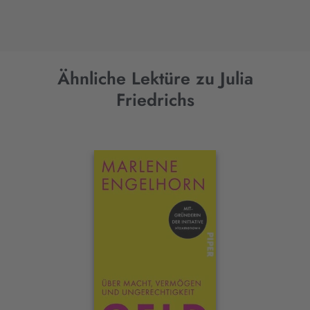
Ähnliche Lektüre zu Julia
Friedrichs
Interaktives
Slider-
Element