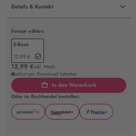
Details & Kontakt
Format wählen:
E-Book
12,99 €
12,99 €
inkl. MwSt.
sofort per Download lieferbar
In den Warenkorb
Oder im Buchhandel bestellen:
*
*
*
GenialLokal
Hugendubel
Thalia
(wird
(wird
(wird
in
in
in
neuem
neuem
neuem