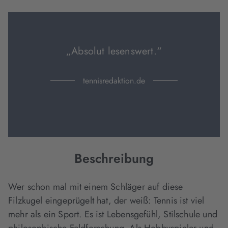
Tab
Tab
Tab
geöffnet)
geöffnet)
geöffnet)
„Absolut lesenswert.“
tennisredaktion.de
Beschreibung
Wer schon mal mit einem Schläger auf diese
Filzkugel eingeprügelt hat, der weiß: Tennis ist viel
mehr als ein Sport. Es ist Lebensgefühl, Stilschule und