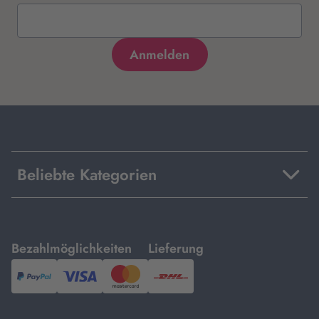
Beliebte Kategorien
mit
mit
Bezahlmöglichkeiten
Lieferung
PayPal,
Visa
und
DHL.
Mastercard.