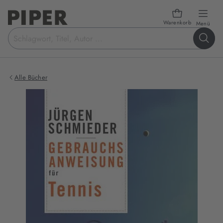
Warenkorb
öffn
Menü
Suchbegriff
eingeben
Alle Bücher