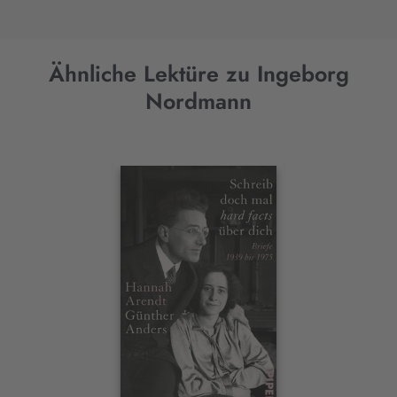
Ähnliche Lektüre zu Ingeborg
Nordmann
Interaktives
Slider-
Element