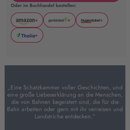
Oder im Buchhandel bestellen:
*
*
*
Amazon
GenialLokal
Hugendubel
(wird
(wird
(wird
*
in
in
in
Thalia
neuem
neuem
neuem
(wird
Tab
Tab
Tab
in
geöffnet)
geöffnet)
geöffnet)
neuem
Tab
geöffnet)
„Eine Schatzkammer voller Geschichten, und
eine große Liebeserklärung an die Menschen,
die von Bahnen begeistert sind, die für die
Bahn arbeiten oder gern mit ihr verreisen und
Landstriche entdecken.“