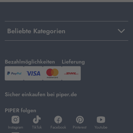
Beliebte Kategorien
mit
mit
Bezahlmöglichkeiten
Lieferung
PayPal,
Visa
und
DHL.
Mastercard.
Sicher einkaufen bei piper.de
PIPER folgen
öffnet
öffnet
öffnet
öffnet
öffnet
in
in
in
in
in
Instagram
TikTok
Facebook
Pinterest
Youtube
neuem
neuem
neuem
neuem
neuem