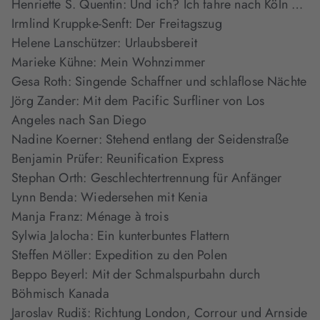
Henriette S. Quentin: Und ich? Ich fahre nach Köln …
Irmlind Kruppke-Senft: Der Freitagszug
Helene Lanschützer: Urlaubsbereit
Marieke Kühne: Mein Wohnzimmer
Gesa Roth: Singende Schaffner und schlaflose Nächte
Jörg Zander: Mit dem Pacific Surfliner von Los
Angeles nach San Diego
Nadine Koerner: Stehend entlang der Seidenstraße
Benjamin Prüfer: Reunification Express
Stephan Orth: Geschlechtertrennung für Anfänger
Lynn Benda: Wiedersehen mit Kenia
Manja Franz: Ménage à trois
Sylwia Jalocha: Ein kunterbuntes Flattern
Steffen Möller: Expedition zu den Polen
Beppo Beyerl: Mit der Schmalspurbahn durch
Böhmisch Kanada
Jaroslav Rudiš: Richtung London, Corrour und Arnside