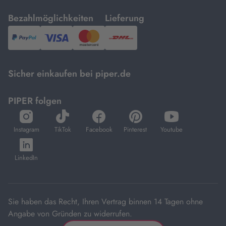
mit
mit
Bezahlmöglichkeiten
Lieferung
PayPal,
Visa
und
DHL.
Mastercard.
Sicher einkaufen bei piper.de
PIPER folgen
öffnet
öffnet
öffnet
öffnet
öffnet
in
in
in
in
in
Instagram
TikTok
Facebook
Pinterest
Youtube
neuem
neuem
neuem
neuem
neuem
öffnet
Tab
Tab
Tab
Tab
Tab
in
LinkedIn
neuem
Tab
Sie haben das Recht, Ihren Vertrag binnen 14 Tagen ohne
Angabe von Gründen zu widerrufen.