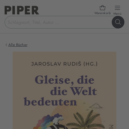
Warenkorb
öffn
Menü
Suchbegriff
eingeben
Alle Bücher
Produktbilder
zum
Buch