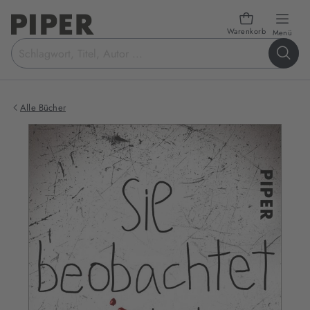
Warenkorb
öffn
Menü
Suchbegriff
eingeben
Alle Bücher
Produktbilder
zum
Buch