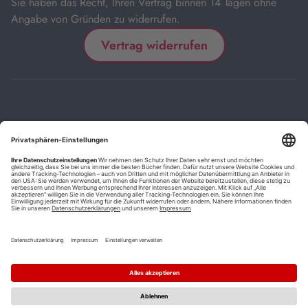
Sie haben das Recht, Ihren Vertrag binnen 14 Tagen ohne
Angabe von Gründen zu widerrufen.
Vertrag widerrufen
Impressum
Kontakt
Datenschutz
FAQs
AGB
Barrierefreiheitserklärung
Cookie-Einstellungen
*
Die mit Sternchen (*) gekennzeichneten Links sind Affiliate-Links.
Wenn Sie auf einen solchen Link klicken und auf der Zielseite etwas
kaufen, bekommen wir vom betreffenden Anbieter oder Online-Shop
eine Vermittlerprovision. Es entstehen für Sie keine Nachteile beim
Kauf oder Preis.
**
Befristete Preissenkung zum Buchpreisbindungspreis inkl.
Mehrwertsteuer.
1
Versand innerhalb Deutschlands versandkostenfrei ab 9,00 €
Bestellwert.
2
Vorbestellung ab 30 Tage vor Erscheinungstermin möglich.