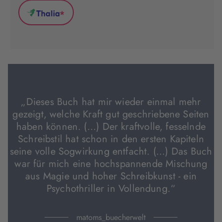
(wird
(wird
(wird
*
in
in
in
Thalia
neuem
neuem
neuem
(wird
Tab
Tab
Tab
in
geöffnet)
geöffnet)
geöffnet)
neuem
Tab
geöffnet)
„Dieses Buch hat mir wieder einmal mehr
gezeigt, welche Kraft gut geschriebene Seiten
haben können. (...) Der kraftvolle, fesselnde
Schreibstil hat schon in den ersten Kapiteln
seine volle Sogwirkung entfacht. (...) Das Buch
war für mich eine hochspannende Mischung
aus Magie und hoher Schreibkunst - ein
Psychothriller in Vollendung.“
matoms_buecherwelt