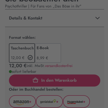
Psychothriller | Für Fans von „Das Böse in ihr"
Details & Kontakt
Format wählen:
E-Book
Taschenbuch
12,00 €
8,99 €
12,00 €
inkl. MwSt.
versandkostenfrei
sofort lieferbar
In den Warenkorb
Oder im Buchhandel bestellen:
*
*
*
Amazon
GenialLokal
Hugendubel