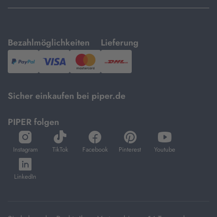
mit
mit
Bezahlmöglichkeiten
Lieferung
PayPal,
Visa
und
DHL.
Mastercard.
Sicher einkaufen bei piper.de
PIPER folgen
öffnet
öffnet
öffnet
öffnet
öffnet
in
in
in
in
in
Instagram
TikTok
Facebook
Pinterest
Youtube
neuem
neuem
neuem
neuem
neuem
öffnet
Tab
Tab
Tab
Tab
Tab
in
LinkedIn
neuem
Tab