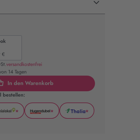
ook
 €
St.
versandkostenfrei
 von 14 Tagen
In den Warenkorb
 bestellen:
*
*
*
GenialLokal
Hugendubel
Thalia
(wird
(wird
(wird
in
in
in
neuem
neuem
neuem