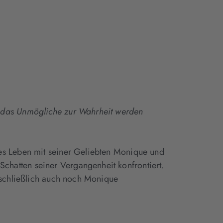
Tab
Tab
Tab
geöffnet)
geöffnet)
geöffnet)
d das Unmögliche zur Wahrheit werden
es Leben mit seiner Geliebten Monique und
hatten seiner Vergangenheit konfrontiert.
 schließlich auch noch Monique