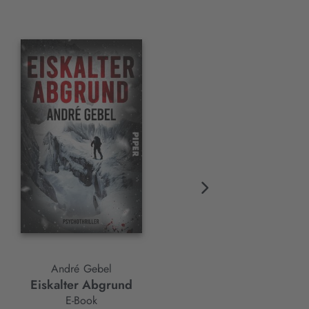
André Gebel
André Gebel
Eiskalter Abgrund
Waschen. Föhnen. Morde
E-Book
Taschenbuch