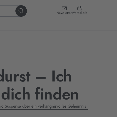
Newsletter
Warenkorb
urst – Ich
dich finden
tic Suspense über ein verhängnisvolles Geheimnis