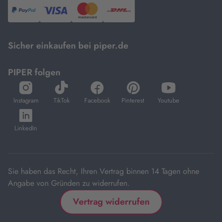
PayPal,
Visa
und
DHL.
Mastercard.
Sicher einkaufen bei piper.de
PIPER folgen
öffnet
öffnet
öffnet
öffnet
öffnet
in
in
in
in
in
Instagram
TikTok
Facebook
Pinterest
Youtube
neuem
neuem
neuem
neuem
neuem
öffnet
Tab
Tab
Tab
Tab
Tab
in
LinkedIn
neuem
Tab
Sie haben das Recht, Ihren Vertrag binnen 14 Tagen ohne
Angabe von Gründen zu widerrufen.
Vertrag widerrufen