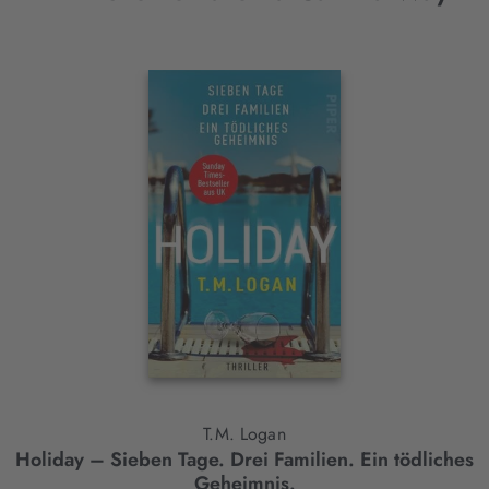
Interaktives
Slider-
Element
T.M. Logan
Holiday – Sieben Tage. Drei Familien. Ein tödliches
Geheimnis.