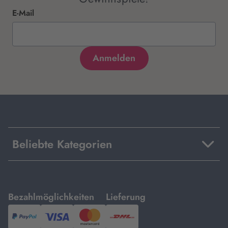
E-Mail
Beliebte Kategorien
mit
mit
Bezahlmöglichkeiten
Lieferung
PayPal,
Visa
und
DHL.