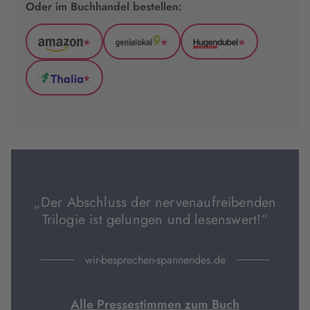
Oder im Buchhandel bestellen:
*
*
*
Amazon
GenialLokal
Hugendubel
(wird
(wird
(wird
*
in
in
in
Thalia
neuem
neuem
neuem
(wird
Tab
Tab
Tab
in
geöffnet)
geöffnet)
geöffnet)
neuem
Tab
geöffnet)
„Der Abschluss der nervenaufreibenden
Trilogie ist gelungen und lesenswert!“
wir-besprechen-spannendes.de
Alle Pressestimmen zum Buch