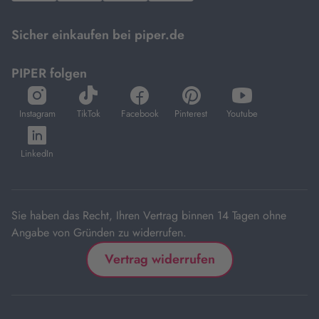
Mastercard.
Sicher einkaufen bei piper.de
PIPER folgen
öffnet
öffnet
öffnet
öffnet
öffnet
in
in
in
in
in
Instagram
TikTok
Facebook
Pinterest
Youtube
neuem
neuem
neuem
neuem
neuem
öffnet
Tab
Tab
Tab
Tab
Tab
in
LinkedIn
neuem
Tab
Sie haben das Recht, Ihren Vertrag binnen 14 Tagen ohne
Angabe von Gründen zu widerrufen.
Vertrag widerrufen