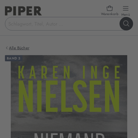
Warenkorb
öffn
Menü
Suchbegriff
eingeben
Alle Bücher
BAND 3
Produktbilder
zum
Buch