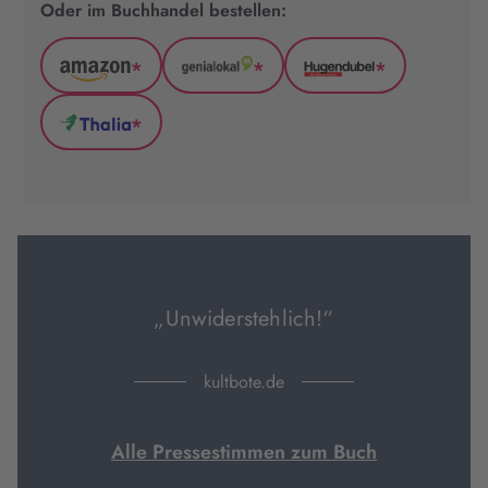
Oder im Buchhandel bestellen:
*
*
*
Amazon
GenialLokal
Hugendubel
(wird
(wird
(wird
*
in
in
in
Thalia
neuem
neuem
neuem
(wird
Tab
Tab
Tab
in
geöffnet)
geöffnet)
geöffnet)
neuem
Tab
geöffnet)
„Unwiderstehlich!“
kultbote.de
Alle Pressestimmen zum Buch