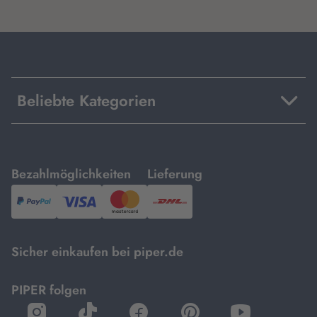
Beliebte Kategorien
mit
mit
Bezahlmöglichkeiten
Lieferung
PayPal,
Visa
und
DHL.
Mastercard.
Sicher einkaufen bei piper.de
PIPER folgen
öffnet
öffnet
öffnet
öffnet
öffnet