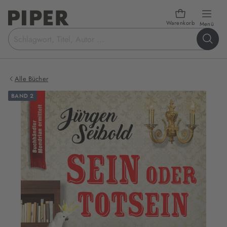
Warenkorb
öffn
Menü
Suchbegriff
eingeben
Alle Bücher
BAND 2
Produktbilder
zum
Buch