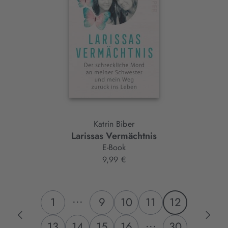
Katrin Biber
Larissas Vermächtnis
E-Book
9,99 €
...
1
9
10
11
12
...
13
14
15
16
30