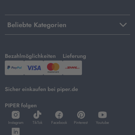
Beliebte Kategorien
mit
mit
Bezahlmöglichkeiten
Lieferung
PayPal,
Visa
und
DHL.
Mastercard.
Sicher einkaufen bei piper.de
PIPER folgen
öffnet
öffnet
öffnet
öffnet
öffnet
in
in
in
in
in
Instagram
TikTok
Facebook
Pinterest
Youtube
neuem
neuem
neuem
neuem
neuem
öffnet
Tab
Tab
Tab
Tab
Tab