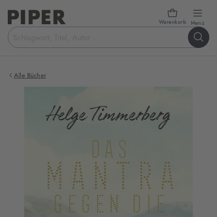
Warenkorb
öffn
Menü
Suchbegriff
eingeben
Alle Bücher