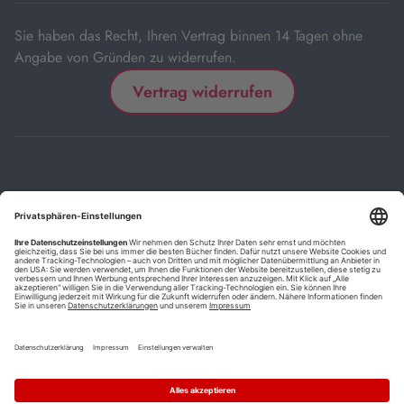
Sie haben das Recht, Ihren Vertrag binnen 14 Tagen ohne
Angabe von Gründen zu widerrufen.
Vertrag widerrufen
Impressum
Kontakt
Datenschutz
FAQs
AGB
Barrierefreiheitserklärung
Cookie-Einstellungen
*
Die mit Sternchen (*) gekennzeichneten Links sind Affiliate-Links.
Wenn Sie auf einen solchen Link klicken und auf der Zielseite etwas
kaufen, bekommen wir vom betreffenden Anbieter oder Online-Shop
eine Vermittlerprovision. Es entstehen für Sie keine Nachteile beim
Kauf oder Preis.
**
Befristete Preissenkung zum Buchpreisbindungspreis inkl.
Mehrwertsteuer.
1
Versand innerhalb Deutschlands versandkostenfrei ab 9,00 €