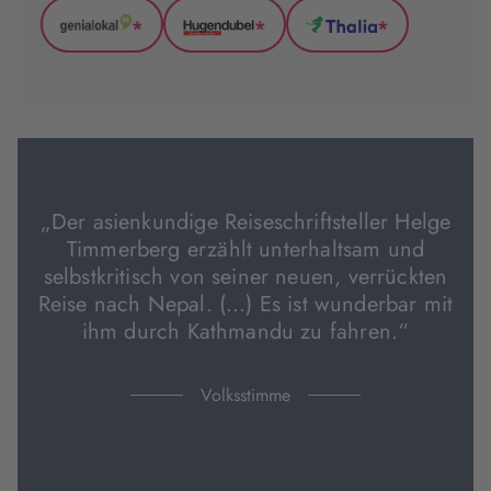
*
*
*
GenialLokal
Hugendubel
Thalia
(wird
(wird
(wird
in
in
in
neuem
neuem
neuem
Tab
Tab
Tab
geöffnet)
geöffnet)
geöffnet)
„Der asienkundige Reiseschriftsteller Helge
Timmerberg erzählt unterhaltsam und
selbstkritisch von seiner neuen, verrückten
Reise nach Nepal. (…) Es ist wunderbar mit
ihm durch Kathmandu zu fahren.“
Volksstimme