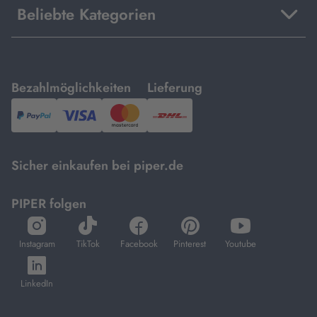
Beliebte Kategorien
mit
mit
Bezahlmöglichkeiten
Lieferung
PayPal,
Visa
und
DHL.
Mastercard.
Sicher einkaufen bei piper.de
PIPER folgen
öffnet
öffnet
öffnet
öffnet
öffnet
in
in
in
in
in
Instagram
TikTok
Facebook
Pinterest
Youtube
neuem
neuem
neuem
neuem
neuem
öffnet
Tab
Tab
Tab
Tab
Tab
in
LinkedIn
neuem
Tab