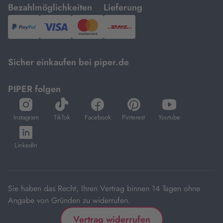
mit
mit
Bezahlmöglichkeiten
Lieferung
PayPal,
Visa
und
DHL.
Mastercard.
Sicher einkaufen bei piper.de
PIPER folgen
öffnet
öffnet
öffnet
öffnet
öffnet
in
in
in
in
in
Instagram
TikTok
Facebook
Pinterest
Youtube
neuem
neuem
neuem
neuem
neuem
öffnet
Tab
Tab
Tab
Tab
Tab
in
LinkedIn
neuem
Tab
Sie haben das Recht, Ihren Vertrag binnen 14 Tagen ohne
Angabe von Gründen zu widerrufen.
Vertrag widerrufen