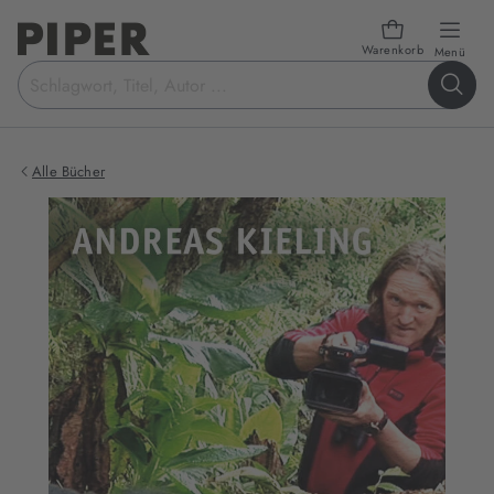
Warenkorb
öffn
Menü
Suchbegriff
eingeben
Alle Bücher
Produktbilder
zum
Buch