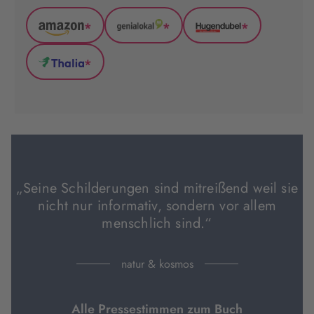
*
*
*
Amazon
GenialLokal
Hugendubel
(wird
(wird
(wird
*
in
in
in
Thalia
neuem
neuem
neuem
(wird
Tab
Tab
Tab
in
geöffnet)
geöffnet)
geöffnet)
neuem
Tab
geöffnet)
„Seine Schilderungen sind mitreißend weil sie
nicht nur informativ, sondern vor allem
menschlich sind.“
natur & kosmos
Alle Pressestimmen zum Buch