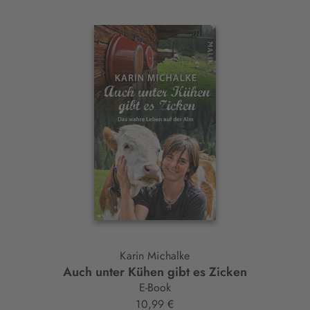
Interaktives
Slider-
Element
Karin Michalke
Auch unter Kühen gibt es Zicken
E-Book
10,99 €