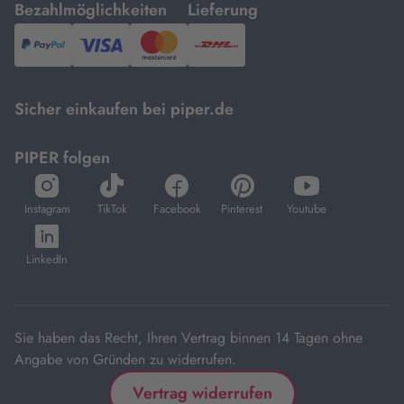
mit
mit
Bezahlmöglichkeiten
Lieferung
PayPal,
Visa
und
DHL.
Mastercard.
Sicher einkaufen bei piper.de
PIPER folgen
öffnet
öffnet
öffnet
öffnet
öffnet
in
in
in
in
in
Instagram
TikTok
Facebook
Pinterest
Youtube
neuem
neuem
neuem
neuem
neuem
öffnet
Tab
Tab
Tab
Tab
Tab
in
LinkedIn
neuem
Tab
Sie haben das Recht, Ihren Vertrag binnen 14 Tagen ohne
Angabe von Gründen zu widerrufen.
Vertrag widerrufen