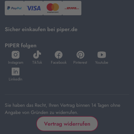
PayPal,
Visa
und
DHL.
Mastercard.
Sicher einkaufen bei piper.de
PIPER folgen
öffnet
öffnet
öffnet
öffnet
öffnet
in
in
in
in
in
Instagram
TikTok
Facebook
Pinterest
Youtube
neuem
neuem
neuem
neuem
neuem
öffnet
Tab
Tab
Tab
Tab
Tab
in
LinkedIn
neuem
Tab
Sie haben das Recht, Ihren Vertrag binnen 14 Tagen ohne
Angabe von Gründen zu widerrufen.
Vertrag widerrufen