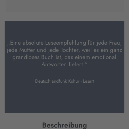
(wird
(wird
(wird
in
in
in
neuem
neuem
neuem
Tab
Tab
Tab
geöffnet)
geöffnet)
geöffnet)
„Eine absolute Leseempfehlung für jede Frau,
jede Mutter und jede Tochter, weil es ein ganz
grandioses Buch ist, das einem emotional
Antworten liefert.“
Deutschlandfunk Kultur - Lesart
Beschreibung