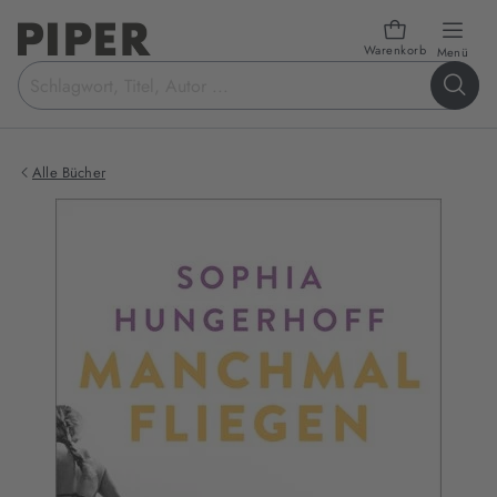
Warenkorb
öffn
Menü
Suchbegriff
eingeben
Alle Bücher