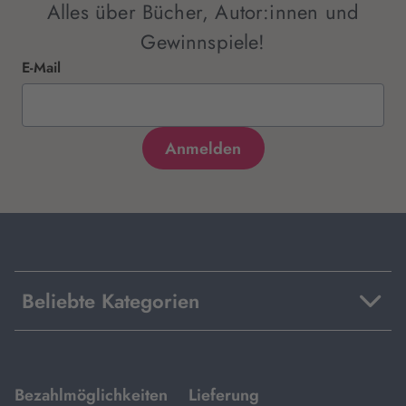
Alles über Bücher, Autor:innen und
Gewinnspiele!
E-Mail
Beliebte Kategorien
mit
mit
Bezahlmöglichkeiten
Lieferung