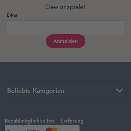
Gewinnspiele!
E-Mail
Beliebte Kategorien
mit
mit
Bezahlmöglichkeiten
Lieferung