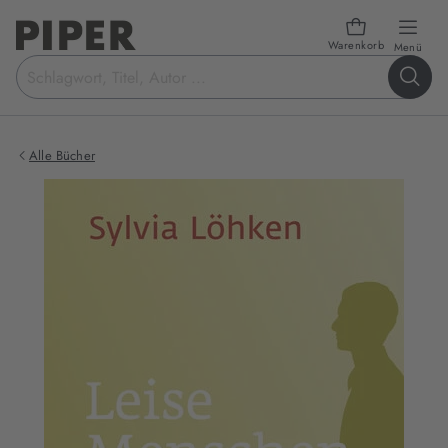
Warenkorb
öffn
Menü
Suchbegriff
eingeben
Alle Bücher