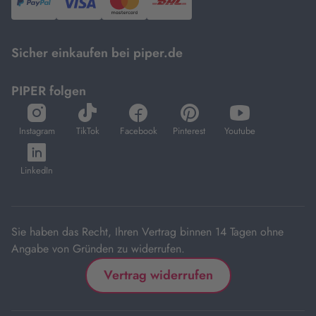
PayPal,
Visa
und
DHL.
Mastercard.
Sicher einkaufen bei piper.de
PIPER folgen
öffnet
öffnet
öffnet
öffnet
öffnet
in
in
in
in
in
Instagram
TikTok
Facebook
Pinterest
Youtube
neuem
neuem
neuem
neuem
neuem
öffnet
Tab
Tab
Tab
Tab
Tab
in
LinkedIn
neuem
Tab
Sie haben das Recht, Ihren Vertrag binnen 14 Tagen ohne
Angabe von Gründen zu widerrufen.
Vertrag widerrufen