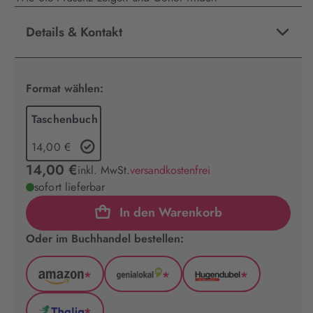
Details & Kontakt
Format wählen:
Taschenbuch
14,00 €
14,00 €
inkl. MwSt.
versandkostenfrei
sofort lieferbar
In den Warenkorb
Oder im Buchhandel bestellen:
*
*
*
Amazon
GenialLokal
Hugendubel
(wird
(wird
(wird