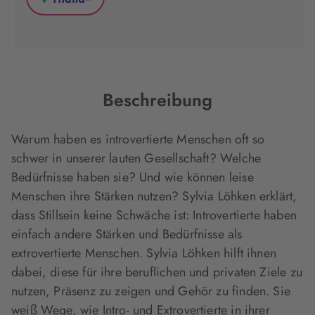
*
in
in
in
Thalia
neuem
neuem
neuem
(wird
Tab
Tab
Tab
in
geöffnet)
geöffnet)
geöffnet)
neuem
Tab
geöffnet)
Beschreibung
Warum haben es introvertierte Menschen oft so
schwer in unserer lauten Gesellschaft? Welche
Bedürfnisse haben sie? Und wie können leise
Menschen ihre Stärken nutzen? Sylvia Löhken erklärt,
dass Stillsein keine Schwäche ist: Introvertierte haben
einfach andere Stärken und Bedürfnisse als
extrovertierte Menschen. Sylvia Löhken hilft ihnen
dabei, diese für ihre beruflichen und privaten Ziele zu
nutzen, Präsenz zu zeigen und Gehör zu finden. Sie
weiß Wege, wie Intro- und Extrovertierte in ihrer