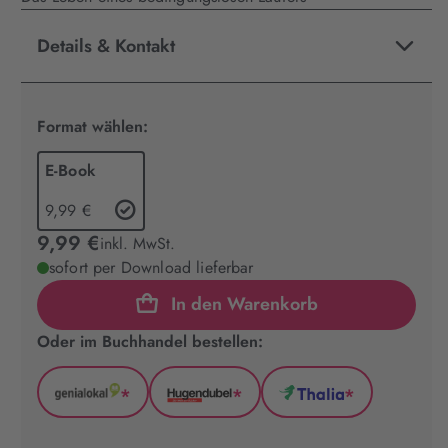
Details & Kontakt
Format wählen:
E-Book
9,99 €
9,99 €
inkl. MwSt.
sofort per Download lieferbar
In den Warenkorb
Oder im Buchhandel bestellen:
*
*
*
GenialLokal
Hugendubel
Thalia
(wird
(wird
(wird