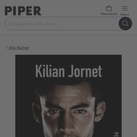
Warenkorb
öffn
Menü
Suchbegriff
eingeben
Alle Bücher