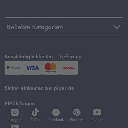
Beliebte Kategorien
mit
mit
Bezahlmöglichkeiten
Lieferung
PayPal,
Visa
und
DHL.
Mastercard.
Sicher einkaufen bei piper.de
PIPER folgen
öffnet
öffnet
öffnet
öffnet
öffnet
in
in
in
in
in
Instagram
TikTok
Facebook
Pinterest
Youtube
neuem
neuem
neuem
neuem
neuem
öffnet