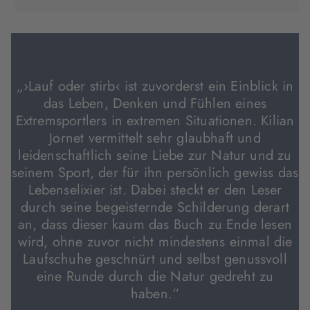
in
in
in
neuem
neuem
neuem
Tab
Tab
Tab
geöffnet)
geöffnet)
geöffnet)
„›Lauf oder stirb‹ ist zuvorderst ein Einblick in
das Leben, Denken und Fühlen eines
Extremsportlers in extremen Situationen. Kilian
Jornet vermittelt sehr glaubhaft und
leidenschaftlich seine Liebe zur Natur und zu
seinem Sport, der für ihn persönlich gewiss das
Lebenselixier ist. Dabei steckt er den Leser
durch seine begeisternde Schilderung derart
an, dass dieser kaum das Buch zu Ende lesen
wird, ohne zuvor nicht mindestens einmal die
Laufschuhe geschnürt und selbst genussvoll
eine Runde durch die Natur gedreht zu
haben.“