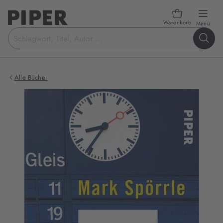
Warenkorb
öffn
Menü
Suchbegriff
eingeben
Alle Bücher