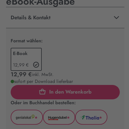
eBook-Ausgabe
Details & Kontakt
Format wählen:
E-Book
12,99 €
12,99 €
inkl. MwSt.
sofort per Download lieferbar
In den Warenkorb
Oder im Buchhandel bestellen:
*
*
*
GenialLokal
Hugendubel
Thalia
(wird
(wird
(wird