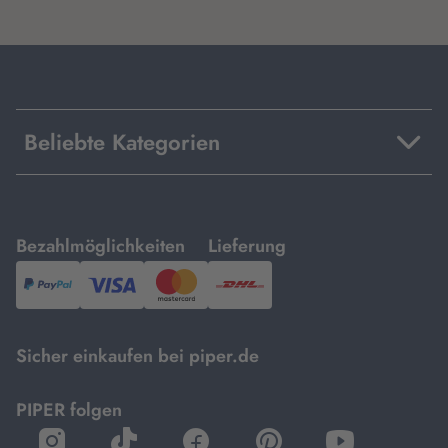
Beliebte Kategorien
mit
mit
Bezahlmöglichkeiten
Lieferung
PayPal,
Visa
und
DHL.
Mastercard.
Sicher einkaufen bei piper.de
PIPER folgen
öffnet
öffnet
öffnet
öffnet
öffnet