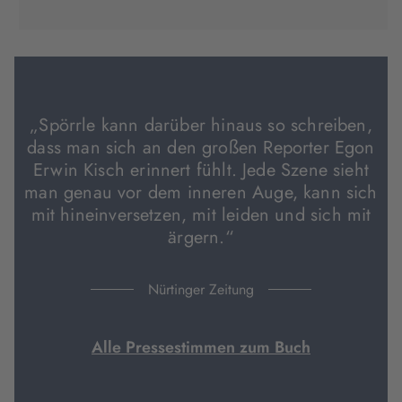
in
in
in
neuem
neuem
neuem
Tab
Tab
Tab
geöffnet)
geöffnet)
geöffnet)
„Spörrle kann darüber hinaus so schreiben,
dass man sich an den großen Reporter Egon
Erwin Kisch erinnert fühlt. Jede Szene sieht
man genau vor dem inneren Auge, kann sich
mit hineinversetzen, mit leiden und sich mit
ärgern.“
Nürtinger Zeitung
Alle Pressestimmen zum Buch