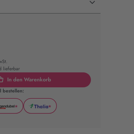
wSt.
 lieferbar
In den Warenkorb
 bestellen:
*
*
l
Hugendubel
Thalia
(wird
(wird
in
in
neuem
neuem