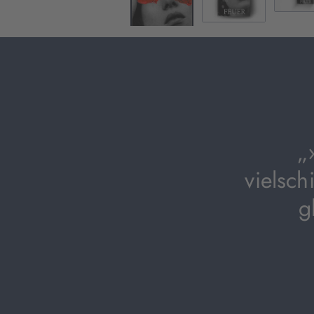
„
vielsch
g