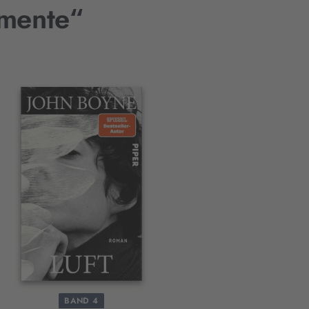
emente“
BAND 4