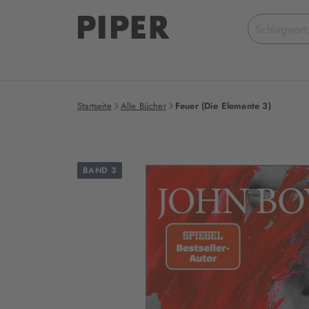
Suchbegriff
eingeben
Startseite
Alle Bücher
Feuer (Die Elemente 3)
BAND 3
Produktbilder
zum
Buch