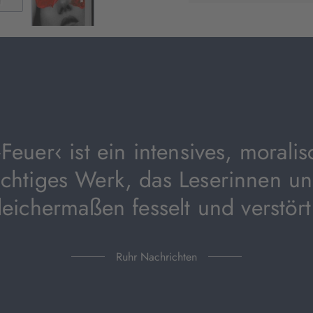
neuem
Tab
geöffnet)
›Feuer‹ ist ein intensives, moralis
ichtiges Werk, das Leserinnen u
leichermaßen fesselt und verstört
Ruhr Nachrichten