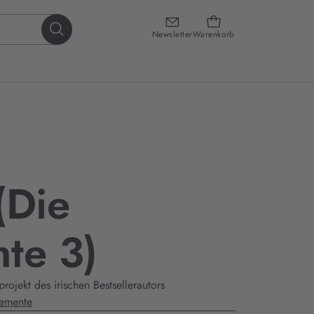
Newsletter
Warenkorb
(Die
te 3)
ojekt des irischen Bestsellerautors
lemente