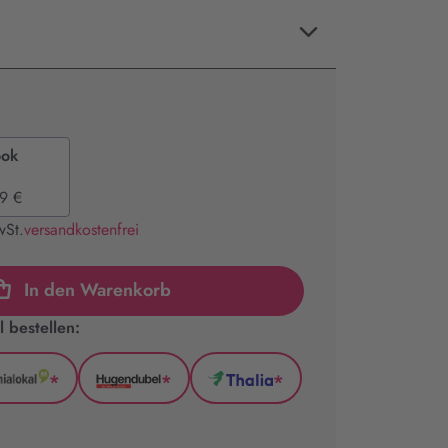
ook
9 €
wSt.
versandkostenfrei
In den Warenkorb
 bestellen:
*
*
*
GenialLokal
Hugendubel
Thalia
(wird
(wird
(wird
in
in
in