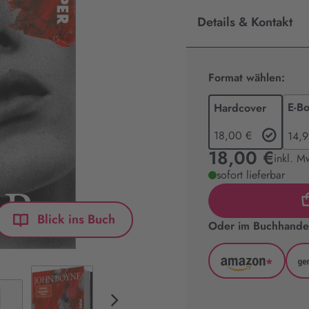
Details & Kontakt
Format wählen:
E-B
Hardcover
18,00 €
14,9
18,00 €
inkl. M
sofort lieferbar
Blick ins Buch
Oder im Buchhandel
*
Amazon
(wird
in