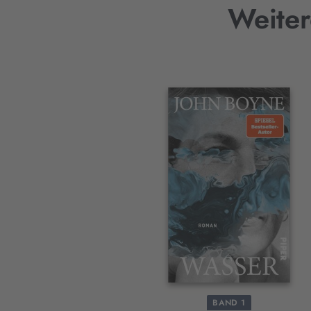
Weiter
Interaktives
Slider-
Element
BAND 1