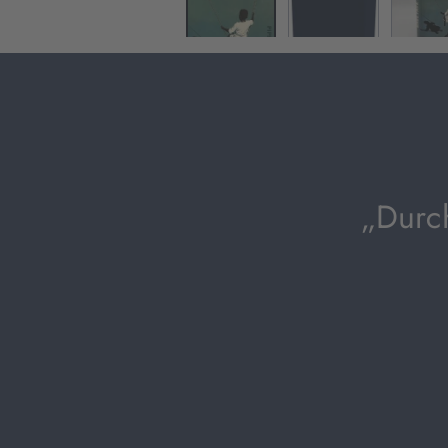
„Durc