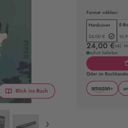
Format wählen:
E-B
Hardcover
24,00 €
19,9
24,00 €
inkl. 
sofort lieferbar
Oder im Buchhandel
*
Blick ins Buch
Amazon
(wird
in
neuem
Tab
geöffnet)