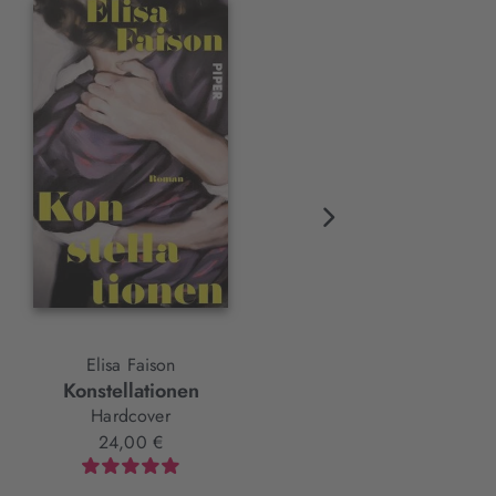
Elisa Faison
Rachid Benzine
Konstellationen
Der Buchhändler von Gaz
Hardcover
Hardcover
24,00 €
22,00 €