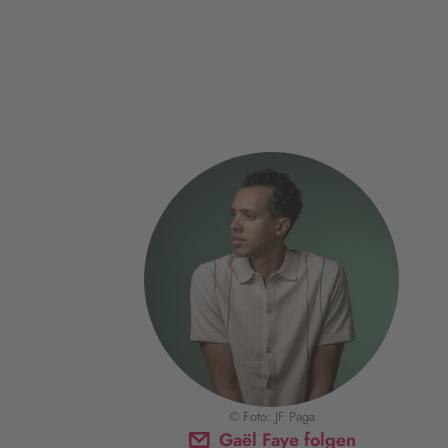
© Foto: JF Paga
Gaël Faye folgen