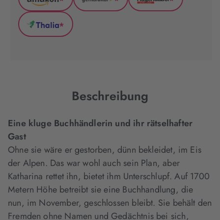
*
*
*
Amazon
GenialLokal
Hugendubel
(wird
(wird
(wird
*
in
in
in
Thalia
neuem
neuem
neuem
(wird
Tab
Tab
Tab
in
geöffnet)
geöffnet)
geöffnet)
neuem
Tab
geöffnet)
Beschreibung
Eine kluge Buchhändlerin und ihr rätselhafter
Gast
Ohne sie wäre er gestorben, dünn bekleidet, im Eis
der Alpen. Das war wohl auch sein Plan, aber
Katharina rettet ihn, bietet ihm Unterschlupf. Auf 1700
Metern Höhe betreibt sie eine Buchhandlung, die
nun, im November, geschlossen bleibt. Sie behält den
Fremden ohne Namen und Gedächtnis bei sich,