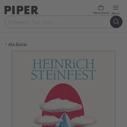
Warenkorb
öffn
Menü
Suchbegriff
eingeben
Alle Bücher
Produktbilder
zum
Buch