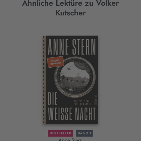
Ähnliche Lektüre zu Volker
Kutscher
Interaktives
Slider-
Element
BESTSELLER
BAND 1
Anne Stern