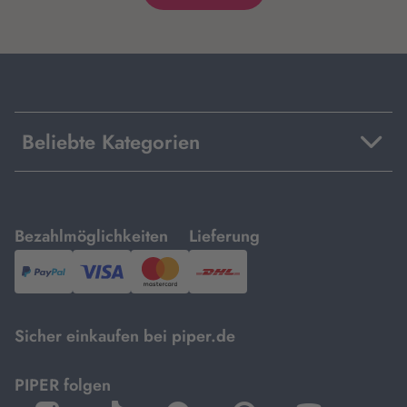
Beliebte Kategorien
mit
mit
Bezahlmöglichkeiten
Lieferung
PayPal,
Visa
und
DHL.
Mastercard.
Sicher einkaufen bei piper.de
PIPER folgen