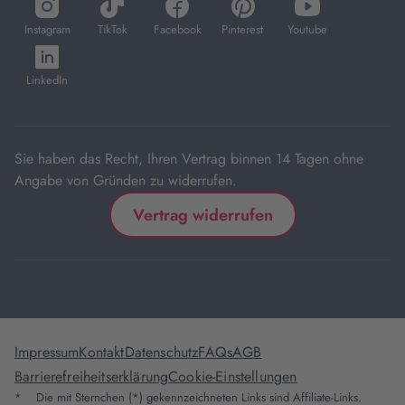
öffnet
öffnet
öffnet
öffnet
öffnet
in
in
in
in
in
Instagram
TikTok
Facebook
Pinterest
Youtube
neuem
neuem
neuem
neuem
neuem
öffnet
Tab
Tab
Tab
Tab
Tab
in
LinkedIn
neuem
Tab
Sie haben das Recht, Ihren Vertrag binnen 14 Tagen ohne
Angabe von Gründen zu widerrufen.
Vertrag widerrufen
Impressum
Kontakt
Datenschutz
FAQs
AGB
Barrierefreiheitserklärung
Cookie-Einstellungen
*
Die mit Sternchen (*) gekennzeichneten Links sind Affiliate-Links.