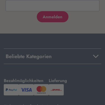
Beliebte Kategorien
mit
mit
Bezahlmöglichkeiten
Lieferung
PayPal,
Visa
und
DHL.
Mastercard.