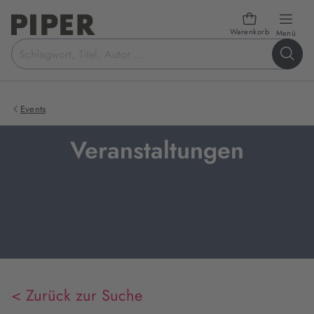
Warenkorb
öffn
Menü
Suchbegriff
eingeben
Events
Veranstaltungen
< Zurück zur Suche