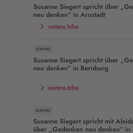
Susanne Siegert spricht über „G
neu denken“ in Arnstadt
Mehr
weitere Infos
zum
Event
Susanne
LESUNG
Siegert
spricht
Susanne Siegert spricht über „G
über
neu denken“ in Bernburg
„Gedenken
neu
denken“
Mehr
weitere Infos
in
zum
Arnstadt
Event
Susanne
LESUNG
Siegert
spricht
Susanne Siegert spricht mit Alei
über
über „Gedenken neu denken“ in