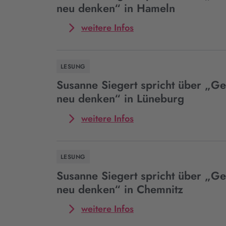
in
über
neu denken“ in Hameln
Altötting
„Gedenken
neu
Mehr
weitere Infos
denken“
zum
in
Event
Garmisch-
Susanne
LESUNG
Partenkirchen
Siegert
spricht
Susanne Siegert spricht über „G
über
neu denken“ in Lüneburg
„Gedenken
neu
Mehr
weitere Infos
denken“
zum
in
Event
Hameln
Susanne
LESUNG
Siegert
spricht
Susanne Siegert spricht über „G
über
neu denken“ in Chemnitz
„Gedenken
neu
Mehr
weitere Infos
denken“
zum