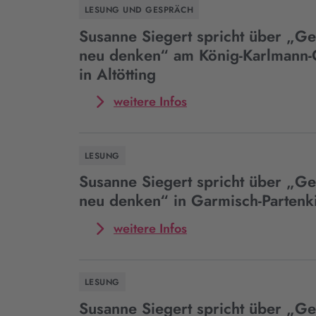
Susanne
LESUNG UND GESPRÄCH
Siegert
spricht
Susanne Siegert spricht über „G
über
neu denken“ am König-Karlmann
„Gedenken
in Altötting
neu
denken“
Mehr
weitere Infos
in
zum
Schwerin
Event
Susanne
LESUNG
Siegert
spricht
Susanne Siegert spricht über „G
über
neu denken“ in Garmisch-Partenk
„Gedenken
neu
Mehr
weitere Infos
denken“
zum
am
Event
König-
Susanne
LESUNG
Karlmann-
Siegert
Gymnasium
spricht
Susanne Siegert spricht über „G