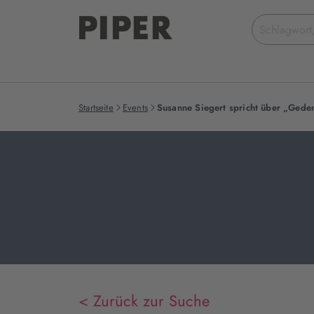
Suchbegriff
eingeben
Startseite
Events
Susanne Siegert spricht über „Gede
< Zurück zur Suche