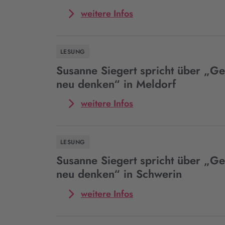
„Gedenken
neu
Mehr
weitere Infos
denken“
zum
in
Event
Bernburg
Susanne
LESUNG
Siegert
spricht
Susanne Siegert spricht über „G
mit
neu denken“ in Meldorf
Aleida
Assmann
Mehr
weitere Infos
über
zum
„Gedenken
Event
neu
Susanne
LESUNG
denken“
Siegert
in
spricht
Susanne Siegert spricht über „G
Hamburg
über
neu denken“ in Schwerin
„Gedenken
neu
Mehr
weitere Infos
denken“
zum
in
Event
Meldorf