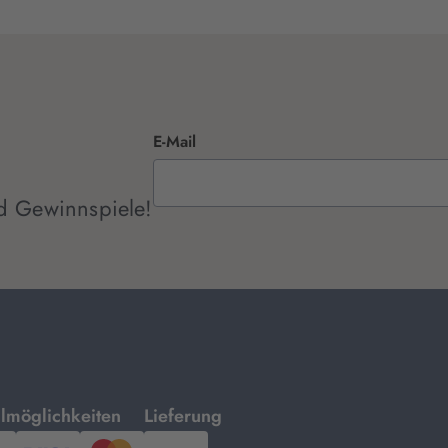
E-Mail
d Gewinnspiele!
mit
lmöglichkeiten
Lieferung