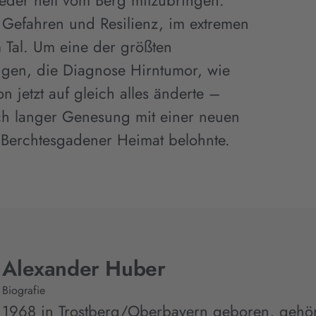
ieder heil vom Berg mitzubringen.
, Gefahren und Resilienz, im extremen
 Tal. Um eine der größten
gen, die Diagnose Hirntumor, wie
on jetzt auf gleich alles änderte –
ch langer Genesung mit einer neuen
r Berchtesgadener Heimat belohnte.
Alexander Huber
Biografie
1968 in Trostberg/Oberbayern geboren, gehö