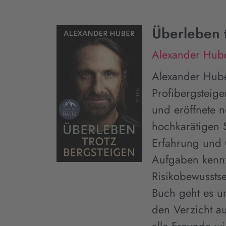
Überleben 
Alexander Hub
Alexander Hube
Profibergsteige
und eröffnete n
hochkarätigen 
Erfahrung und 
Aufgaben kennz
Risikobewussts
Buch geht es u
den Verzicht a