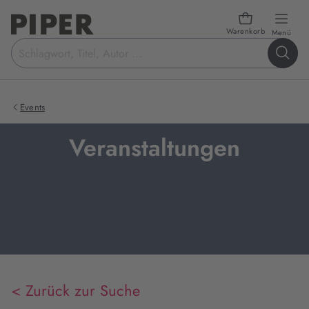
Warenkorb
öffn
Menü
Suchbegriff
eingeben
Events
Veranstaltungen
< Zurück zur Suche