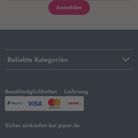
Beliebte Kategorien
mit
mit
Bezahlmöglichkeiten
Lieferung
PayPal,
Visa
und
DHL.
Mastercard.
Sicher einkaufen bei piper.de