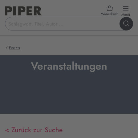
Warenkorb
öffn
Menü
Suchbegriff
eingeben
Events
Veranstaltungen
< Zurück zur Suche