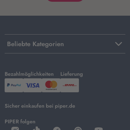
Beliebte Kategorien
mit
mit
Bezahlmöglichkeiten
Lieferung
PayPal,
Visa
und
DHL.
Mastercard.
Sicher einkaufen bei piper.de
PIPER folgen
öffnet
öffnet
öffnet
öffnet
öffnet