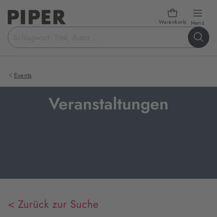
Warenkorb
öffn
Menü
Suchbegriff
eingeben
Events
Veranstaltungen
< Zurück zur Suche