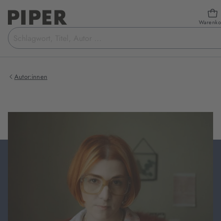
Warenko
Suchbegriff
eingeben
Autor:innen