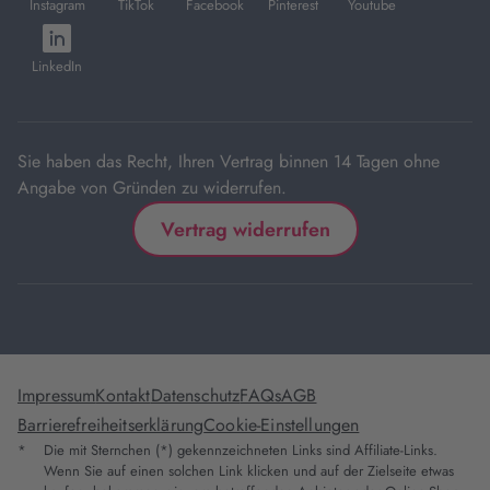
Instagram
TikTok
Facebook
Pinterest
Youtube
neuem
neuem
neuem
neuem
neuem
öffnet
Tab
Tab
Tab
Tab
Tab
in
LinkedIn
neuem
Tab
Sie haben das Recht, Ihren Vertrag binnen 14 Tagen ohne
Angabe von Gründen zu widerrufen.
Vertrag widerrufen
Impressum
Kontakt
Datenschutz
FAQs
AGB
Barrierefreiheitserklärung
Cookie-Einstellungen
*
Die mit Sternchen (*) gekennzeichneten Links sind Affiliate-Links.
Wenn Sie auf einen solchen Link klicken und auf der Zielseite etwas