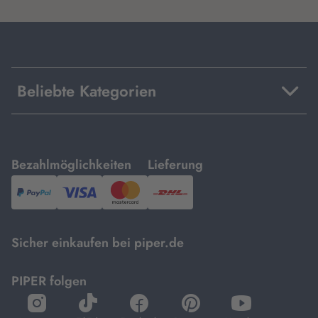
Beliebte Kategorien
mit
mit
Bezahlmöglichkeiten
Lieferung
PayPal,
Visa
und
DHL.
Mastercard.
Sicher einkaufen bei piper.de
PIPER folgen
öffnet
öffnet
öffnet
öffnet
öffnet
in
in
in
in
in