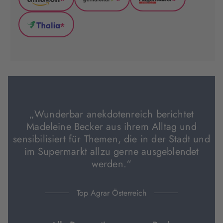
*
*
*
Amazon
GenialLokal
Hugendubel
(wird
(wird
(wird
*
in
in
in
Thalia
neuem
neuem
neuem
(wird
Tab
Tab
Tab
in
geöffnet)
geöffnet)
geöffnet)
neuem
Tab
geöffnet)
„Wunderbar anekdotenreich berichtet
Madeleine Becker aus ihrem Alltag und
sensibilisiert für Themen, die in der Stadt und
im Supermarkt allzu gerne ausgeblendet
werden.“
Top Agrar Österreich