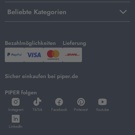
Beliebte Kategorien
mit
mit
Bezahlmöglichkeiten
Lieferung
PayPal,
Visa
und
DHL.
Mastercard.
Sicher einkaufen bei piper.de
PIPER folgen
öffnet
öffnet
öffnet
öffnet
öffnet
in
in
in
in
in
Instagram
TikTok
Facebook
Pinterest
Youtube
neuem
neuem
neuem
neuem
neuem
öffnet
Tab
Tab
Tab
Tab
Tab
in
LinkedIn
neuem