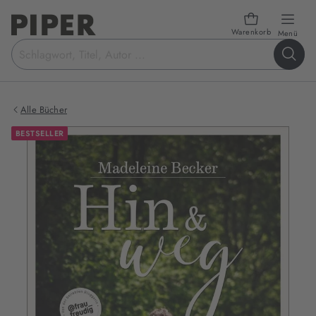
Warenkorb
öffn
Menü
Suchbegriff
eingeben
Alle Bücher
BESTSELLER
Produktbilder
zum
Buch