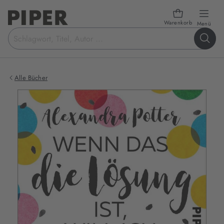
Warenkorb
öffn
Menü
Suchbegriff
eingeben
Alle Bücher
Produktbilder
zum
Buch