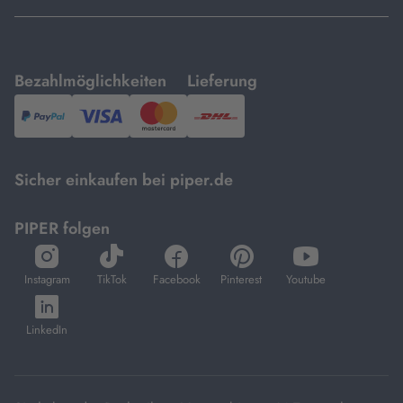
mit
mit
Bezahlmöglichkeiten
Lieferung
PayPal,
Visa
und
DHL.
Mastercard.
Sicher einkaufen bei piper.de
PIPER folgen
öffnet
öffnet
öffnet
öffnet
öffnet
in
in
in
in
in
Instagram
TikTok
Facebook
Pinterest
Youtube
neuem
neuem
neuem
neuem
neuem
öffnet
Tab
Tab
Tab
Tab
Tab
in
LinkedIn
neuem
Tab