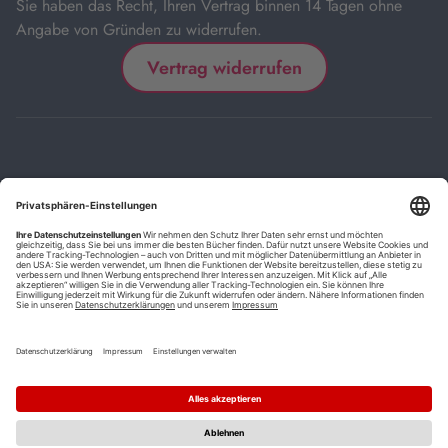
Sie haben das Recht, Ihren Vertrag binnen 14 Tagen ohne
Angabe von Gründen zu widerrufen.
Vertrag widerrufen
Impressum
Kontakt
Datenschutz
FAQs
AGB
Barrierefreiheitserklärung
Cookie-Einstellungen
*
Die mit Sternchen (*) gekennzeichneten Links sind Affiliate-Links.
Wenn Sie auf einen solchen Link klicken und auf der Zielseite etwas
kaufen, bekommen wir vom betreffenden Anbieter oder Online-Shop
eine Vermittlerprovision. Es entstehen für Sie keine Nachteile beim
Kauf oder Preis.
**
Befristete Preissenkung zum Buchpreisbindungspreis inkl.
Mehrwertsteuer.
1
Versand innerhalb Deutschlands versandkostenfrei ab 9,00 €
Bestellwert.
2
Vorbestellung ab 30 Tage vor Erscheinungstermin möglich.