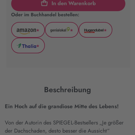
In den Warenkorb
Oder im Buchhandel bestellen:
*
*
*
Amazon
GenialLokal
Hugendubel
(wird
(wird
(wird
*
in
in
in
Thalia
neuem
neuem
neuem
(wird
Tab
Tab
Tab
in
geöffnet)
geöffnet)
geöffnet)
neuem
Tab
geöffnet)
Beschreibung
Ein Hoch auf die grandiose Mitte des Lebens!
Von der Autorin des SPIEGEL-Bestsellers „Je größer
der Dachschaden, desto besser die Aussicht“