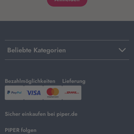
Beliebte Kategorien
mit
mit
Bezahlmöglichkeiten
Lieferung
PayPal,
Visa
und
DHL.
Mastercard.
Sicher einkaufen bei piper.de
PIPER folgen