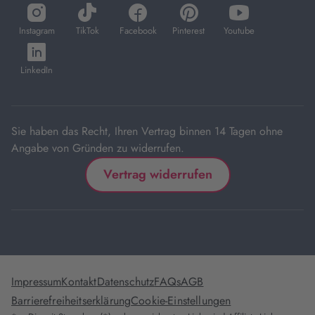
öffnet
öffnet
öffnet
öffnet
öffnet
in
in
in
in
in
Instagram
TikTok
Facebook
Pinterest
Youtube
neuem
neuem
neuem
neuem
neuem
öffnet
Tab
Tab
Tab
Tab
Tab
in
LinkedIn
neuem
Tab
Sie haben das Recht, Ihren Vertrag binnen 14 Tagen ohne
Angabe von Gründen zu widerrufen.
Vertrag widerrufen
Impressum
Kontakt
Datenschutz
FAQs
AGB
Barrierefreiheitserklärung
Cookie-Einstellungen