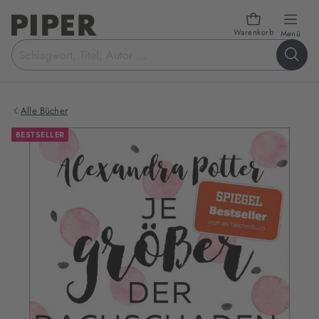
Warenkorb
öffn
Menü
Suchbegriff
eingeben
Alle Bücher
BESTSELLER
Produktbilder
zum
Buch