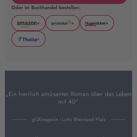
Oder im Buchhandel bestellen:
*
*
*
Amazon
GenialLokal
Hugendubel
(wird
(wird
(wird
*
in
in
in
Thalia
neuem
neuem
neuem
(wird
Tab
Tab
Tab
in
geöffnet)
geöffnet)
geöffnet)
neuem
Tab
geöffnet)
„Ein herrlich amüsanter Roman über das Leben
mit 40“
glüXmagazin - Lotto Rheinland Pfalz