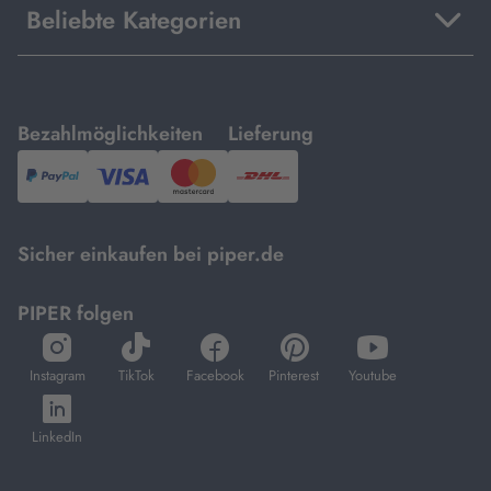
Beliebte Kategorien
mit
mit
Bezahlmöglichkeiten
Lieferung
PayPal,
Visa
und
DHL.
Mastercard.
Sicher einkaufen bei piper.de
PIPER folgen
öffnet
öffnet
öffnet
öffnet
öffnet
in
in
in
in
in
Instagram
TikTok
Facebook
Pinterest
Youtube
neuem
neuem
neuem
neuem
neuem
öffnet
Tab
Tab
Tab
Tab
Tab
in
LinkedIn
neuem
Tab