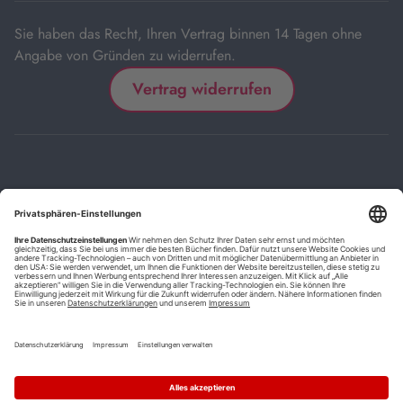
Sie haben das Recht, Ihren Vertrag binnen 14 Tagen ohne
Angabe von Gründen zu widerrufen.
Vertrag widerrufen
Impressum
Kontakt
Datenschutz
FAQs
AGB
Barrierefreiheitserklärung
Cookie-Einstellungen
*
Die mit Sternchen (*) gekennzeichneten Links sind Affiliate-Links.
Wenn Sie auf einen solchen Link klicken und auf der Zielseite etwas
kaufen, bekommen wir vom betreffenden Anbieter oder Online-Shop
eine Vermittlerprovision. Es entstehen für Sie keine Nachteile beim
Kauf oder Preis.
**
Befristete Preissenkung zum Buchpreisbindungspreis inkl.
Mehrwertsteuer.
1
Versand innerhalb Deutschlands versandkostenfrei ab 9,00 €