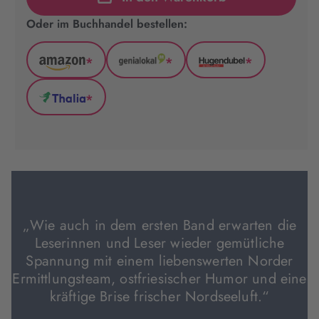
Oder im Buchhandel bestellen:
*
*
*
Amazon
GenialLokal
Hugendubel
(wird
(wird
(wird
*
in
in
in
Thalia
neuem
neuem
neuem
(wird
Tab
Tab
Tab
in
geöffnet)
geöffnet)
geöffnet)
neuem
Tab
geöffnet)
„Wie auch in dem ersten Band erwarten die
Leserinnen und Leser wieder gemütliche
Spannung mit einem liebenswerten Norder
Ermittlungsteam, ostfriesischer Humor und eine
kräftige Brise frischer Nordseeluft.“