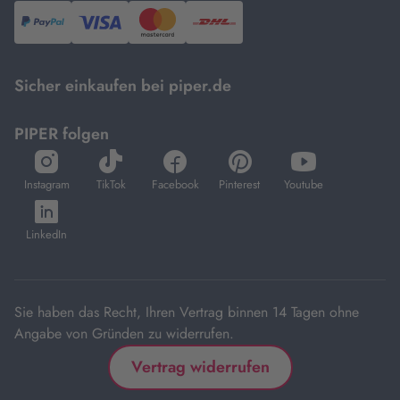
PayPal,
Visa
und
DHL.
Mastercard.
Sicher einkaufen bei piper.de
PIPER folgen
öffnet
öffnet
öffnet
öffnet
öffnet
in
in
in
in
in
Instagram
TikTok
Facebook
Pinterest
Youtube
neuem
neuem
neuem
neuem
neuem
öffnet
Tab
Tab
Tab
Tab
Tab
in
LinkedIn
neuem
Tab
Sie haben das Recht, Ihren Vertrag binnen 14 Tagen ohne
Angabe von Gründen zu widerrufen.
Vertrag widerrufen