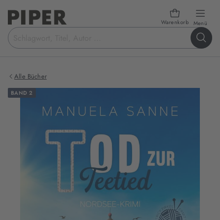
Warenkorb
öffn
Menü
Suchbegriff
eingeben
Alle Bücher
BAND 2
Produktbilder
zum
Buch