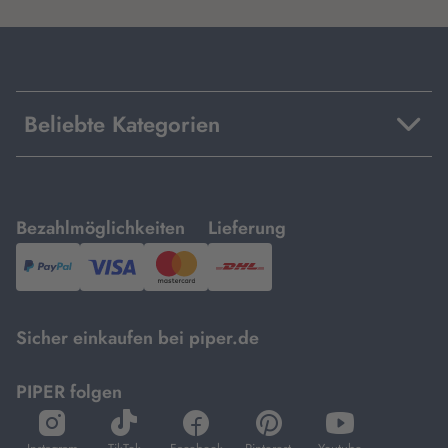
Beliebte Kategorien
mit
mit
Bezahlmöglichkeiten
Lieferung
PayPal,
Visa
und
DHL.
Mastercard.
Sicher einkaufen bei piper.de
PIPER folgen
öffnet
öffnet
öffnet
öffnet
öffnet
in
in
in
in
in