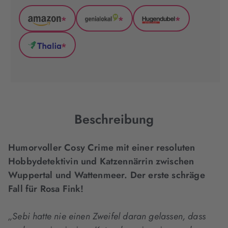
*
*
*
Amazon
GenialLokal
Hugendubel
(wird
(wird
(wird
*
in
in
in
Thalia
neuem
neuem
neuem
(wird
Tab
Tab
Tab
in
geöffnet)
geöffnet)
geöffnet)
neuem
Tab
geöffnet)
Beschreibung
Humorvoller Cosy Crime mit einer resoluten
Hobbydetektivin und Katzennärrin zwischen
Wuppertal und Wattenmeer. Der erste schräge
Fall für Rosa Fink!
„Sebi hatte nie einen Zweifel daran gelassen, dass