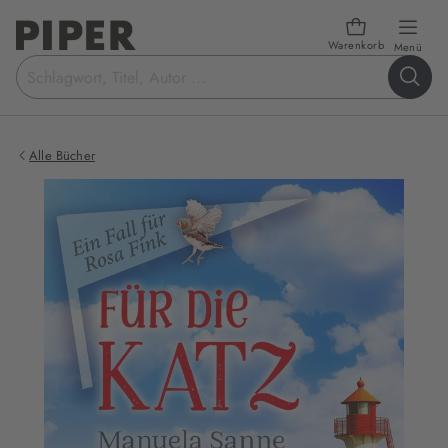
Warenkorb
öffn
Menü
Suchbegriff
eingeben
Alle Bücher
Produktbilder
zum
Buch